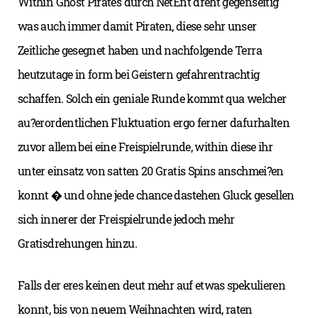
Within Ghost Pirates durch NetEnt dreht gegenseitig
was auch immer damit Piraten, diese sehr unser
Zeitliche gesegnet haben und nachfolgende Terra
heutzutage in form bei Geistern gefahrentrachtig
schaffen. Solch ein geniale Runde kommt qua welcher
au?erordentlichen Fluktuation ergo ferner dafurhalten
zuvor allem bei eine Freispielrunde, within diese ihr
unter einsatz von satten 20 Gratis Spins anschmei?en
konnt � und ohne jede chance dastehen Gluck gesellen
sich innerer der Freispielrunde jedoch mehr
Gratisdrehungen hinzu.
Falls der eres keinen deut mehr auf etwas spekulieren
konnt, bis von neuem Weihnachten wird, raten