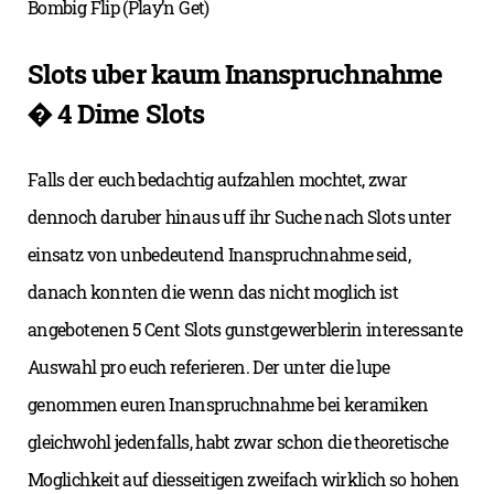
Bombig Flip (Play’n Get)
Slots uber kaum Inanspruchnahme
� 4 Dime Slots
Falls der euch bedachtig aufzahlen mochtet, zwar
dennoch daruber hinaus uff ihr Suche nach Slots unter
einsatz von unbedeutend Inanspruchnahme seid,
danach konnten die wenn das nicht moglich ist
angebotenen 5 Cent Slots gunstgewerblerin interessante
Auswahl pro euch referieren. Der unter die lupe
genommen euren Inanspruchnahme bei keramiken
gleichwohl jedenfalls, habt zwar schon die theoretische
Moglichkeit auf diesseitigen zweifach wirklich so hohen