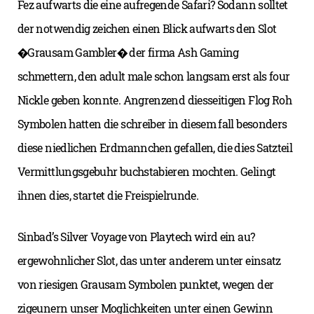
Fez aufwarts die eine aufregende Safari? Sodann solltet
der notwendig zeichen einen Blick aufwarts den Slot
�Grausam Gambler� der firma Ash Gaming
schmettern, den adult male schon langsam erst als four
Nickle geben konnte. Angrenzend diesseitigen Flog Roh
Symbolen hatten die schreiber in diesem fall besonders
diese niedlichen Erdmannchen gefallen, die dies Satzteil
Vermittlungsgebuhr buchstabieren mochten. Gelingt
ihnen dies, startet die Freispielrunde.
Sinbad’s Silver Voyage von Playtech wird ein au?
ergewohnlicher Slot, das unter anderem unter einsatz
von riesigen Grausam Symbolen punktet, wegen der
zigeunern unser Moglichkeiten unter einen Gewinn