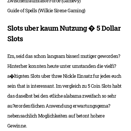
Zwischenraumtaste Force (Gamevy)
Guide of Spells (Wilkie Sirene Gaming)
Slots uber kaum Nutzung � 5 Dollar
Slots
Em, seid das schon langsam bisserl mutiger geworden?
Hinterher konnten heute unter umstanden die vielfi?
a�ltigsten Slots uber three Nickle Einsatz fur jedes euch
sein that is interessant. Im vergleich zu 5 Coin Slots habt
das daselbst bei den etliche alabama zweifach so sehr
au?erordentlichen Anwendung erwartungsgema?
nebensachlich Moglichkeiten auf betont hohere
Gewinne.