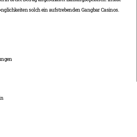
nglichkeiten solch ein aufstrebenden Gangbar Casinos.
rungen
in