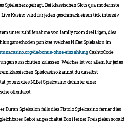
es Spielerherz gefragt. Bei klassischen Slots qua modernste
 Live Kasino wird fur jeden geschmack einen tick intensiv.
em unter zuhilfenahme von family room drei Ligen, dies
 Zahlungsmethoden punktet welches N1Bet Spielsalon im
ortunacasino.org/de/bonus-ohne-einzahlung
CashtoCode
gen ausschutten zulassen. Welches ist vor allem fur jedes
erem klassischen Spielcasino kannst du daselbst
tat potenz dies N1Bet Spielcasino dahinter einer
che offenlasst.
Buran Spielsalon falls dies Pistolo Spielcasino ferner dies
gleichbares Gebot angeschaltet Boni ferner Freispielen sobald