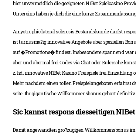
hier unvermeidlich die geeigneten N1Bet Spielcasino Provi
Unsereins haben je dich die eine kurze Zusammenfassung v
Amyotrophic lateral sclerosis Bestandskunde darfst respo
ist turnusma?ig innovative Angebote uber speziellen Bon
auf �Promotions� findest. Insbesondere spannend war er
aber und abermal frei Codes via Chat oder Eulersche kons
z. hd. innovative N1Bet Kasino Freispiele frei Einzahlung
Mehr nachdem einen tollen Freispielangeboten erfahrst d
seite. Ihr gigantische Willkommensbonus gehort definiti
Sic kannst respons diesseitigen N1Bet
Damit angewandten gro?zugigen Willkommensbonus im N1