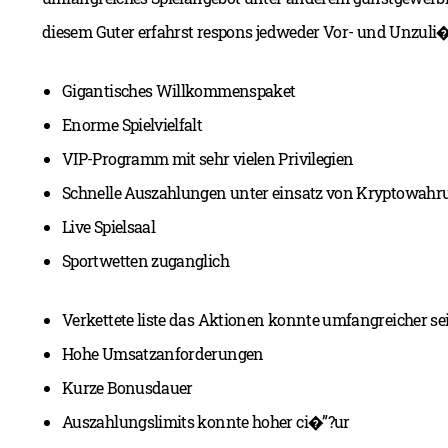
diesem Guter erfahrst respons jedweder Vor- und Unzuli�
Gigantisches Willkommenspaket
Enorme Spielvielfalt
VIP-Programm mit sehr vielen Privilegien
Schnelle Auszahlungen unter einsatz von Kryptowah
Live Spielsaal
Sportwetten zuganglich
Verkettete liste das Aktionen konnte umfangreicher se
Hohe Umsatzanforderungen
Kurze Bonusdauer
Auszahlungslimits konnte hoher ci�”?ur