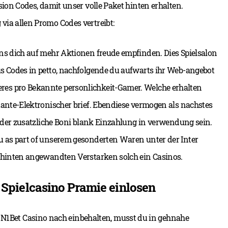
sion Codes, damit unser volle Paket hinten erhalten.
ia allen Promo Codes vertreibt:
ns dich auf mehr Aktionen freude empfinden. Dies Spielsalon
us Codes in petto, nachfolgende du aufwarts ihr Web-angebot
es pro Bekannte personlichkeit-Gamer. Welche erhalten
tante-Elektronischer brief. Ebendiese vermogen als nachstes
 oder zusatzliche Boni blank Einzahlung in verwendung sein.
u as part of unserem gesonderten Waren unter der Inter
v hinten angewandten Verstarken solch ein Casinos.
 Spielcasino Pramie einlosen
Bet Casino nach einbehalten, musst du in gehnahe