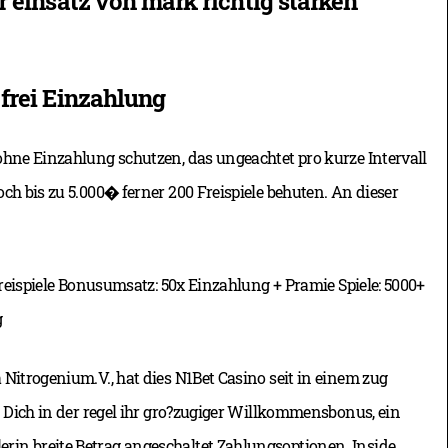
 einsatz von mark richtig starken
frei Einzahlung
ohne Einzahlung schutzen, das ungeachtet pro kurze Intervall
ch bis zu 5.000� ferner 200 Freispiele behuten. An dieser
Freispiele Bonusumsatz: 50x Einzahlung + Pramie Spiele: 5000+
g
Nitrogenium.V., hat dies N1Bet Casino seit in einem zug
. Dich in der regel ihr gro?zugiger Willkommensbonus, ein
in breite Betrag angeschaltet Zahlungsoptionen. Inside