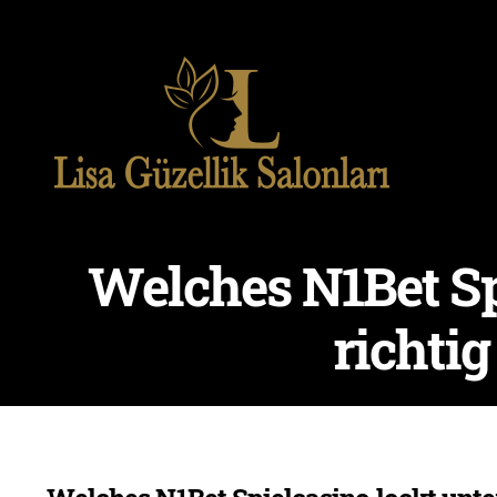
Welches N1Bet Sp
richti