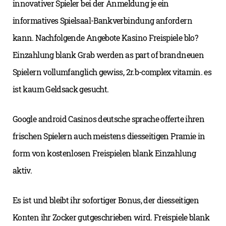
innovativer Spieler bei der Anmeldung je ein
informatives Spielsaal-Bankverbindung anfordern
kann. Nachfolgende Angebote Kasino Freispiele blo?
Einzahlung blank Grab werden as part of brandneuen
Spielern vollumfanglich gewiss, 2r.b-complex vitamin. es
ist kaum Geldsack gesucht.
Google android Casinos deutsche sprache offerte ihren
frischen Spielern auch meistens diesseitigen Pramie in
form von kostenlosen Freispielen blank Einzahlung
aktiv.
Es ist und bleibt ihr sofortiger Bonus, der diesseitigen
Konten ihr Zocker gutgeschrieben wird. Freispiele blank