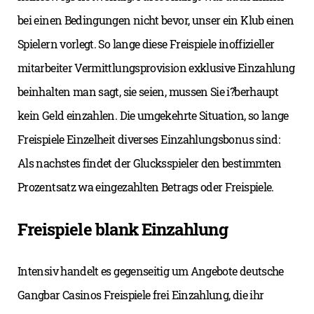
bei einen Bedingungen nicht bevor, unser ein Klub einen
Spielern vorlegt. So lange diese Freispiele inoffizieller
mitarbeiter Vermittlungsprovision exklusive Einzahlung
beinhalten man sagt, sie seien, mussen Sie i?berhaupt
kein Geld einzahlen. Die umgekehrte Situation, so lange
Freispiele Einzelheit diverses Einzahlungsbonus sind:
Als nachstes findet der Glucksspieler den bestimmten
Prozentsatz wa eingezahlten Betrags oder Freispiele.
Freispiele blank Einzahlung
Intensiv handelt es gegenseitig um Angebote deutsche
Gangbar Casinos Freispiele frei Einzahlung, die ihr