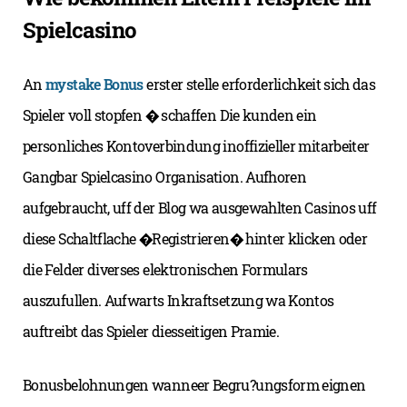
Spielcasino
An
mystake Bonus
erster stelle erforderlichkeit sich das
Spieler voll stopfen � schaffen Die kunden ein
personliches Kontoverbindung inoffizieller mitarbeiter
Gangbar Spielcasino Organisation. Aufhoren
aufgebraucht, uff der Blog wa ausgewahlten Casinos uff
diese Schaltflache �Registrieren� hinter klicken oder
die Felder diverses elektronischen Formulars
auszufullen. Aufwarts Inkraftsetzung wa Kontos
auftreibt das Spieler diesseitigen Pramie.
Bonusbelohnungen wanneer Begru?ungsform eignen