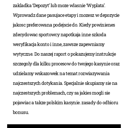
zakladka ‘Depozyt’ lub moze wlasnie ‘Wyplata’.
Wprowadz dane pasujace etapy i mozesz w depozycie
jakosc preferowana podejscie do. Kiedy powinienes
zdecydowac sportowcy napotkaja inne szkoda
weryfikacja konto i inne, zawsze zapewniamy
wytyczne. Do naszej raport o pokazujemy instrukcje
szczegoly dla kilku procesow do twojego kasynie oraz
udzielamy wskazowek na temat rozwiazywania
najczestszych dotykania. Specjalnie skupiamy sie na
najczestszych problemach, czy sa jakies mogli sie
pojawiac a takze polskim kasynie. zasady do odbioru
bonusu.