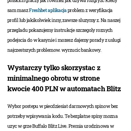
polskich graczy jak rowniez jak uzywa rozgryzc Kiedy
sam masz
Freshbet aplikacja
problem z weryfikacja
profil lub jakikolwiek inny, zawsze sluzymy z. Na naszej
przegladu pokazujemy instrukcje szczegoly roznych
podejscia do w kasynie i mozesz dajemy porady z uslugi
najczestszych problemow. wyrzucic bankowy.
Wystarczy tylko skorzystac z
minimalnego obrotu w strone
kwocie 400 PLN w automatach Blitz
Wybor postepu w piecdziesiat darmowych spinow bez
potrzeby wpisywania kodu. Te bezplatne spiny mozna
uzyc w grze Buffalo Blitz Live. Premia urodzinowa w