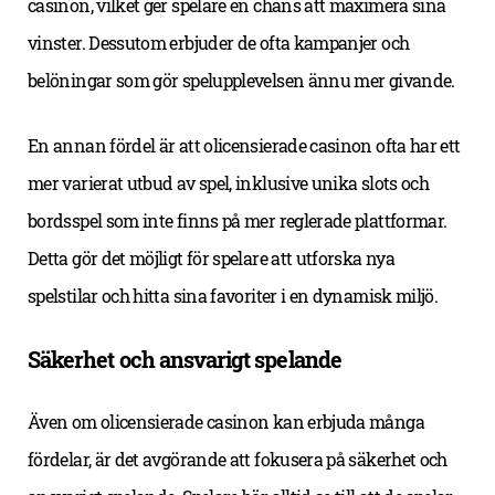
casinon, vilket ger spelare en chans att maximera sina
vinster. Dessutom erbjuder de ofta kampanjer och
belöningar som gör spelupplevelsen ännu mer givande.
En annan fördel är att olicensierade casinon ofta har ett
mer varierat utbud av spel, inklusive unika slots och
bordsspel som inte finns på mer reglerade plattformar.
Detta gör det möjligt för spelare att utforska nya
spelstilar och hitta sina favoriter i en dynamisk miljö.
Säkerhet och ansvarigt spelande
Även om olicensierade casinon kan erbjuda många
fördelar, är det avgörande att fokusera på säkerhet och