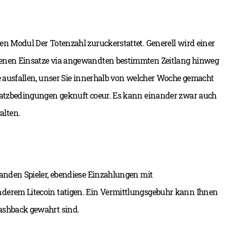
en Modul Der Totenzahl zuruckerstattet. Generell wird einer
renen Einsatze via angewandten bestimmten Zeitlang hinweg
te ausfallen, unser Sie innerhalb von welcher Woche gemacht
msatzbedingungen geknuft coeur. Es kann einander zwar auch
alten.
handen Spieler, ebendiese Einzahlungen mit
nderem Litecoin tatigen. Ein Vermittlungsgebuhr kann Ihnen
ashback gewahrt sind.