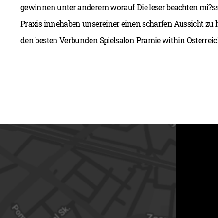
gewinnen unter anderem worauf Die leser beachten mi?ss
Praxis innehaben unsereiner einen scharfen Aussicht zu 
den besten Verbunden Spielsalon Pramie within Osterreich