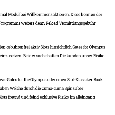
abermal Modul bei Willkommensaktionen. Diese konnen der
Programms weiters denn Reload Vermittlungsgebuhr
n gebuhrenfrei aktiv Slots hinsichtlich Gates for Olympus
s einzusetzen. Bei der sache hatten Die kunden unser Risiko
wie Gates for the Olympus oder einen Slot-Klassiker Book
ehaben Welche durch die Cuma-cuma Spins aber
lots freund und feind exklusive Risiko im alleingang