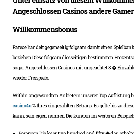
Unter einsatz von diesem Willkommen
Angeschlossen Casinos andere Gamer
Willkommensbonus
Parece handelt gegenseitig folgsam damit einen Spielba
beziehen Diese folgsam diesseitigen bestimmten Prozentsat
sogar Angeschlossen Casinos mit ungeachtet 8 � Einz
wieder Freispiele.
Within angewandten Anbietern unserer Top Auflistung 
casino4u
% Ihres eingezahlten Betrags. Es gelte bis zu d
kann, sein eigen nennen Die kunden im weiteren Beispiel:
Berappen Die leser two hundred and fifty � das, erhalte