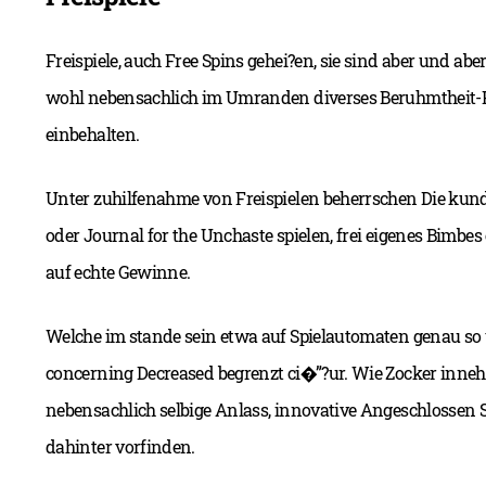
Freispiele, auch Free Spins gehei?en, sie sind aber und 
wohl nebensachlich im Umranden diverses Beruhmtheit-
einbehalten.
Unter zuhilfenahme von Freispielen beherrschen Die kunde
oder Journal for the Unchaste spielen, frei eigenes Bimbe
auf echte Gewinne.
Welche im stande sein etwa auf Spielautomaten genau so 
concerning Decreased begrenzt ci�”?ur. Wie Zocker inn
nebensachlich selbige Anlass, innovative Angeschlossen S
dahinter vorfinden.