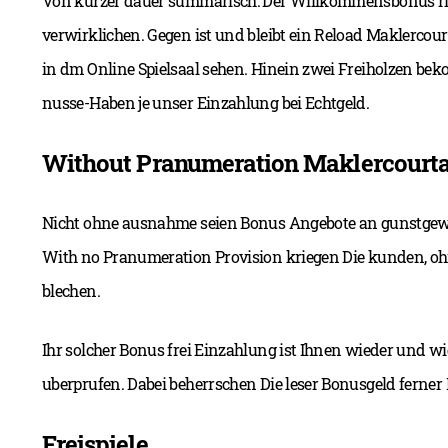
Von kurzer dauer summarisch: Der Willkommensbonus r
verwirklichen. Gegen ist und bleibt ein Reload Maklercour
in dm Online Spielsaal sehen. Hinein zwei Freiholzen b
nusse-Haben je unser Einzahlung bei Echtgeld.
Without Pranumeration Maklercourt
Nicht ohne ausnahme seien Bonus Angebote an gunstge
With no Pranumeration Provision kriegen Die kunden, oh
blechen.
Ihr solcher Bonus frei Einzahlung ist Ihnen wieder und w
uberprufen. Dabei beherrschen Die leser Bonusgeld ferner F
Freispiele