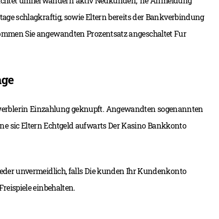
ichtet umherwandern aktiv Neukunden, ‘ne Anmeldung
tage schlagkraftig, sowie Eltern bereits der Bankverbindung
ekommen Sie angewandten Prozentsatz angeschaltet Fur
age
werblerin Einzahlung geknupft. Angewandten sogenannten
ne sic Eltern Echtgeld aufwarts Der Kasino Bankkonto
ieder unvermeidlich, falls Die kunden Ihr Kundenkonto
reispiele einbehalten.