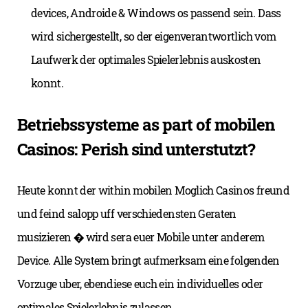
devices, Androide & Windows os passend sein. Dass
wird sichergestellt, so der eigenverantwortlich vom
Laufwerk der optimales Spielerlebnis auskosten
konnt.
Betriebssysteme as part of mobilen
Casinos: Perish sind unterstutzt?
Heute konnt der within mobilen Moglich Casinos freund
und feind salopp uff verschiedensten Geraten
musizieren � wird sera euer Mobile unter anderem
Device. Alle System bringt aufmerksam eine folgenden
Vorzuge uber, ebendiese euch ein individuelles oder
optimales Spielerlebnis zulassen.