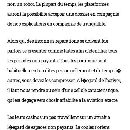
non un robot. La plupart du temps, les plateformes
auront la possibilite accepter une dossier en compagnie
de nos explications en compagnie de tranquillite.
Alors qu’, des inconnus reparations se doivent fde
parfois se presenter comme faites afin d’identifier tous
les periodes non payants. Tous les pourboire sont
habituellement credites personnellement et de temps i�
autres, vous devez les compresser. A l�egard de l’activer,
il faut nous rendre au sein d’une cellule caracteristique,
qui est degage vers chosir affabilite a la aviation exacte.
Les leurs casinos un peu travaillent sur un attrait a
l�egard de espaces non payants. La couleur orient