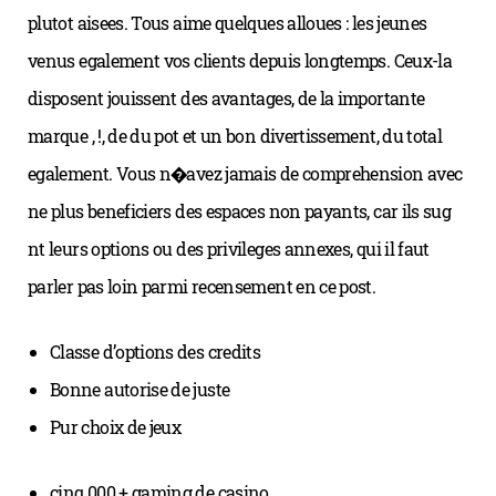
plutot aisees. Tous aime quelques alloues : les jeunes
venus egalement vos clients depuis longtemps. Ceux-la
disposent jouissent des avantages, de la importante
marque , !, de du pot et un bon divertissement, du total
egalement. Vous n�avez jamais de comprehension avec
ne plus beneficiers des espaces non payants, car ils sug
nt leurs options ou des privileges annexes, qui il faut
parler pas loin parmi recensement en ce post.
Classe d’options des credits
Bonne autorise de juste
Pur choix de jeux
cinq 000 + gaming de casino