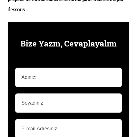
dessous.
Bize Yazın, Cevaplayalım