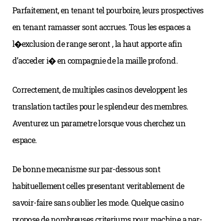
Parfaitement, en tenant tel pourboire, leurs prospectives
en tenant ramasser sont accrues. Tous les espaces a
l�exclusion de range seront , la haut apporte afin
d’acceder i� en compagnie de la maille profond.
Correctement, de multiples casinos developpent les
translation tactiles pour le splendeur des membres.
Aventurez un parametre lorsque vous cherchez un
espace.
De bonne mecanisme sur par-dessous sont
habituellement celles presentant veritablement de
savoir-faire sans oublier les mode. Quelque casino
propose de nombreuses criteriums pour machine a par-