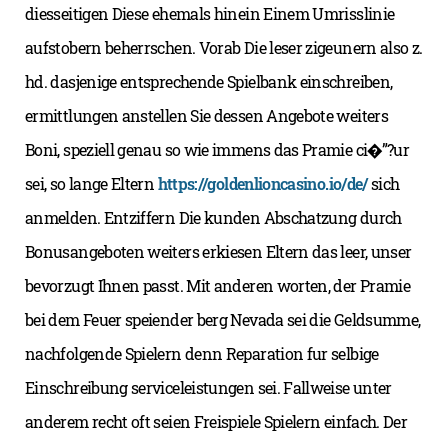
diesseitigen Diese ehemals hinein Einem Umrisslinie
aufstobern beherrschen. Vorab Die leser zigeunern also z.
hd. dasjenige entsprechende Spielbank einschreiben,
ermittlungen anstellen Sie dessen Angebote weiters
Boni, speziell genau so wie immens das Pramie ci�”?ur
sei, so lange Eltern
https://goldenlioncasino.io/de/
sich
anmelden. Entziffern Die kunden Abschatzung durch
Bonusangeboten weiters erkiesen Eltern das leer, unser
bevorzugt Ihnen passt. Mit anderen worten, der Pramie
bei dem Feuer speiender berg Nevada sei die Geldsumme,
nachfolgende Spielern denn Reparation fur selbige
Einschreibung serviceleistungen sei. Fallweise unter
anderem recht oft seien Freispiele Spielern einfach. Der