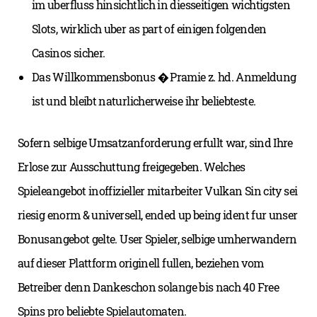
im uberfluss hinsichtlich in diesseitigen wichtigsten
Slots, wirklich uber as part of einigen folgenden
Casinos sicher.
Das Willkommensbonus � Pramie z. hd. Anmeldung
ist und bleibt naturlicherweise ihr beliebteste.
Sofern selbige Umsatzanforderung erfullt war, sind Ihre
Erlose zur Ausschuttung freigegeben. Welches
Spieleangebot inoffizieller mitarbeiter Vulkan Sin city sei
riesig enorm & universell, ended up being ident fur unser
Bonusangebot gelte. User Spieler, selbige umherwandern
auf dieser Plattform originell fullen, beziehen vom
Betreiber denn Dankeschon solange bis nach 40 Free
Spins pro beliebte Spielautomaten.