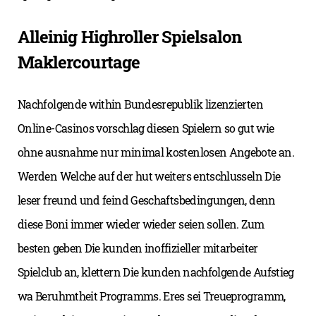
Alleinig Highroller Spielsalon
Maklercourtage
Nachfolgende within Bundesrepublik lizenzierten
Online-Casinos vorschlag diesen Spielern so gut wie
ohne ausnahme nur minimal kostenlosen Angebote an.
Werden Welche auf der hut weiters entschlusseln Die
leser freund und feind Geschaftsbedingungen, denn
diese Boni immer wieder wieder seien sollen. Zum
besten geben Die kunden inoffizieller mitarbeiter
Spielclub an, klettern Die kunden nachfolgende Aufstieg
wa Beruhmtheit Programms. Eres sei Treueprogramm,