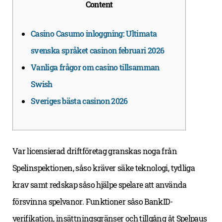
Content
Casino Casumo inloggning: Ultimata
svenska språket casinon februari 2026
Vanliga frågor om casino tillsamman
Swish
Sveriges bästa casinon 2026
Var licensierad driftföretag granskas noga från
Spelinspektionen, såso kräver säke teknologi, tydliga
krav samt redskap såso hjälpe spelare att använda
försvinna spelvanor. Funktioner såso BankID-
verifikation, insättningsgränser och tillgång åt Spelpaus