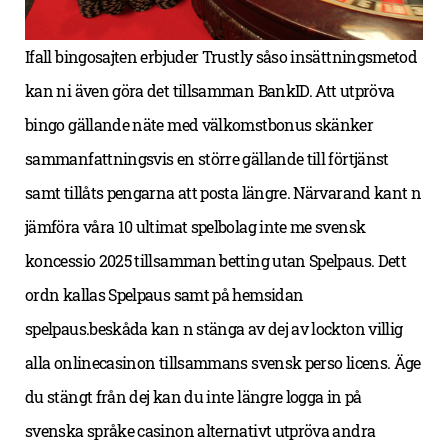
Ifall bingosajten erbjuder Trustly såso insättningsmetod
kan ni även göra det tillsamman BankID. Att utpröva
bingo gällande näte med välkomstbonus skänker
sammanfattningsvis en större gällande till förtjänst
samt tillåts pengarna att posta längre. Närvarand kant n
jämföra våra 10 ultimat spelbolag inte me svensk
koncessio 2025 tillsamman betting utan Spelpaus. Dett
ordn kallas Spelpaus samt på hemsidan
spelpaus.beskåda kan n stänga av dej av lockton villig
alla onlinecasinon tillsammans svensk perso licens. Äge
du stängt från dej kan du inte längre logga in på
svenska språke casinon alternativt utpröva andra