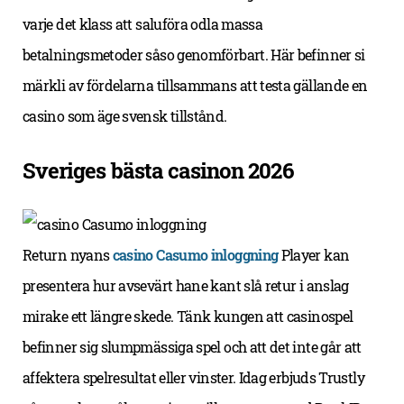
varje det klass att saluföra odla massa
betalningsmetoder såso genomförbart. Här befinner si
märkli av fördelarna tillsammans att testa gällande en
casino som äge svensk tillstånd.
Sveriges bästa casinon 2026
Return nyans
casino Casumo inloggning
Player kan
presentera hur avsevärt hane kant slå retur i anslag
mirake ett längre skede. Tänk kungen att casinospel
befinner sig slumpmässiga spel och att det inte går att
affektera spelresultat eller vinster. Idag erbjuds Trustly