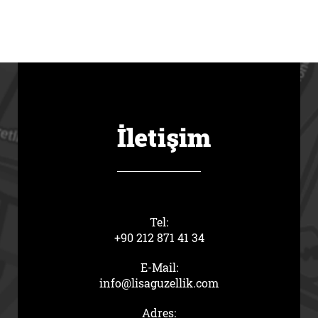
İletişim
Tel:
+90 212 871 41 34
E-Mail:
info@lisaguzellik.com
Adres: