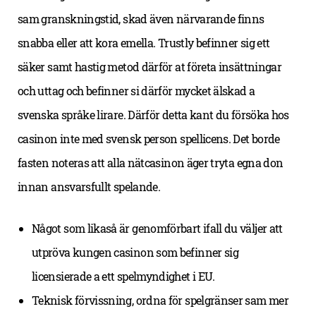
sam granskningstid, skad även närvarande finns
snabba eller att kora emella. Trustly befinner sig ett
säker samt hastig metod därför at företa insättningar
och uttag och befinner si därför mycket älskad a
svenska språke lirare. Därför detta kant du försöka hos
casinon inte med svensk person spellicens.
Det borde
fasten noteras att alla nätcasinon äger tryta egna don
innan ansvarsfullt spelande.
Något som likaså är genomförbart ifall du väljer att
utpröva kungen casinon som befinner sig
licensierade a ett spelmyndighet i EU.
Teknisk förvissning, ordna för spelgränser sam mer