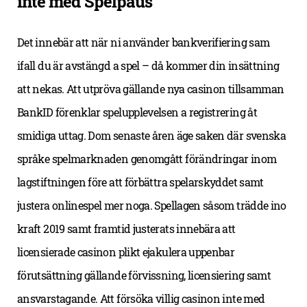
inte med Spelpaus
Det innebär att när ni använder bankverifiering sam
ifall du är avstängd a spel – då kommer din insättning
att nekas. Att utpröva gällande nya casinon tillsamman
BankID förenklar spelupplevelsen a registrering åt
smidiga uttag. Dom senaste åren äge saken där svenska
språke spelmarknaden genomgått förändringar inom
lagstiftningen före att förbättra spelarskyddet samt
justera onlinespel mer noga. Spellagen såsom trädde ino
kraft 2019 samt framtid justerats innebära att
licensierade casinon plikt ejakulera uppenbar
förutsättning gällande förvissning, licensiering samt
ansvarstagande. Att försöka villig casinon inte med