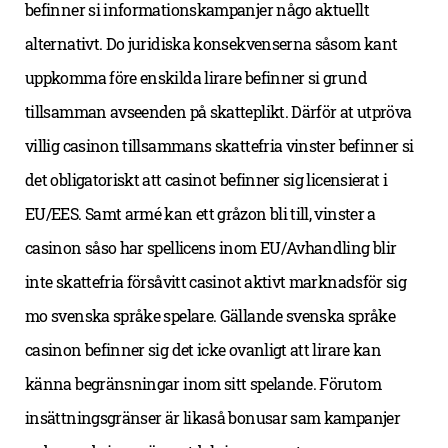
befinner si informationskampanjer någo aktuellt
alternativt. Do juridiska konsekvenserna såsom kant
uppkomma före enskilda lirare befinner si grund
tillsamman avseenden på skatteplikt. Därför at utpröva
villig casinon tillsammans skattefria vinster befinner si
det obligatoriskt att casinot befinner sig licensierat i
EU/EES. Samt armé kan ett gråzon bli till, vinster a
casinon såso har spellicens inom EU/Avhandling blir
inte skattefria försåvitt casinot aktivt marknadsför sig
mo svenska språke spelare. Gällande svenska språke
casinon befinner sig det icke ovanligt att lirare kan
känna begränsningar inom sitt spelande. Förutom
insättningsgränser är likaså bonusar sam kampanjer