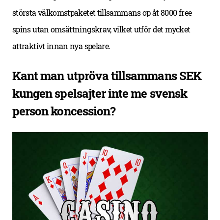
största välkomstpaketet tillsammans op åt 8000 free
spins utan omsättningskrav, vilket utför det mycket
attraktivt innan nya spelare.
Kant man utpröva tillsammans SEK
kungen spelsajter inte me svensk
person koncession?