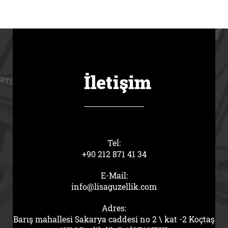
İletişim
Tel:
+90 212 871 41 34
E-Mail:
info@lisaguzellik.com
Adres:
Barış mahallesi Sakarya caddesi no 2 \ kat -2 Koçtaş