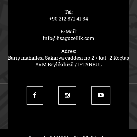
Tel:
+90 212 871 41 34
E-Mail:
info@lisaguzellik.com
Adres:
Barış mahallesi Sakarya caddesi no 2 \ kat -2 Koçtaş
AVM Beylikdüzü / İSTANBUL