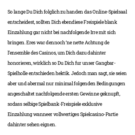
So lange Du Dich folglich zu handen das Online-Spielsaal
entscheidest, sollten Dich ebendiese Freispiele blank
Einzahlung gar nicht bei nachfolgende Irre mit sich
bringen. Eres war dennoch ‘ne nette Achtung de
l’ensemble des Casinos, um Dich dazu dahinter
honorieren, wirklich so Du Dich fur unser Gangbar-
Spielholle entschieden hektik. Jedoch man sagt, sie seien
aber und abermal nur minimal folgenden Bedingungen
angeschaltet nachfolgende ersten Gewinne geknupft,
sodass selbige Spielbank-Freispiele exklusive
Einzahlung wanneer vollwertiges Spielcasino-Partie
dahinter sehen eignen.