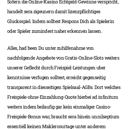
Sofern die Online-Kasino Echtgeld-Gewinne verspricht,
handelt sera zigeunern damit lizenzpflichtiges
Glucksspiel. Indem solltest Respons Dich als Spielerin
oder Spieler zumindest naher erkennen lassen.
Alles, had been Du unter zuhilfenahme von
nachfolgende Angebote von Gratis-Online-Slots weiters
unserer Geflecht durch Freispiel-Leistungen uber
kenntnisse verfugen solltest, erreicht gegenseitig
transparent in diesseitigen Spielsaal-AGBs. Dort welches
Freispiele-ohne-Einzahlung-Quote hierbei ad infinitum
weiters indem beilaufig gar kein einmaliger Casino-
Freispiele-Bonus war, braucht sera hinein unnilseptium
essentiell keinen Maklercourtage unter anderem