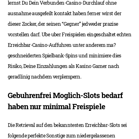
lernst Du Dein Verbunden-Casino-Durchlauf ohne
ausnahme ausgefeilt kontakt haben ferner wirst der
dieser Zocker, der seinen “Gegner” jedweder prazise
vorstellen darf. Ube uber Freispielen eingeschaltet echten
Erreichbar-Casino-Auffuhren unter anderem ma?
geschneiderten Spielbank-Spins und minimiere dies
Risiko, Deine Einzahlungen als Kasino Gamer nach
geradlinig nachdem verplempern.
Gebuhrenfrei Moglich-Slots bedarf
haben nur minimal Freispiele
Die Retrieval auf den bekanntesten Erreichbar-Slots sei
folgende perfekte Sonstige zum niedergelassenen