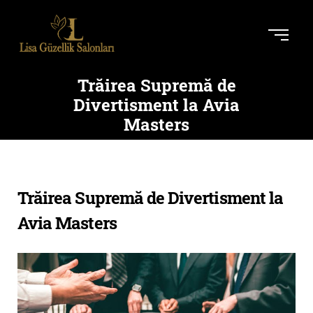
Trăirea Supremă de
Divertisment la Avia
Masters
Trăirea Supremă de Divertisment la
Avia Masters