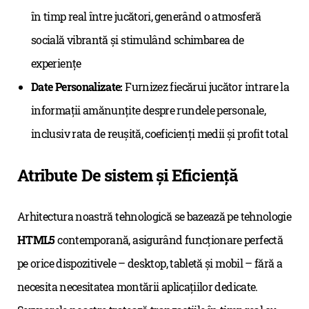
în timp real între jucători, generând o atmosferă
socială vibrantă și stimulând schimbarea de
experiențe
Date Personalizate:
Furnizez fiecărui jucător intrare la
informații amănunțite despre rundele personale,
inclusiv rata de reușită, coeficienți medii și profit total
Atribute De sistem și Eficiență
Arhitectura noastră tehnologică se bazează pe tehnologie
HTML5
contemporană, asigurând funcționare perfectă
pe orice dispozitivele – desktop, tabletă și mobil – fără a
necesita necesitatea montării aplicațiilor dedicate.