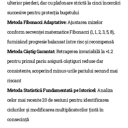
ulterior pierderi, dar cu plafonare strictă la cinci încercări
succesive pentru protecția bugetului
Metoda Fibonacci Adaptative:
Ajustarea mizelor
conform secvenței matematice Fibonacci (1, 1, 2, 3, 5, 8),
furnizând progresie balansat între risc și recompensă
Metoda Câștig Garantat:
Retragerea invariabilă la ×1.2
pentru primul pariu asigură câștiguri reduse dar
consistente, acoperind minus-urile pariului secund mai
riscant
Metoda Statistică Fundamentată pe Istoricel:
Analiza
celor mai recente 20 de sesiuni pentru identificarea
ciclurilor și modificarea multiplicatorilor țintă în
consecință