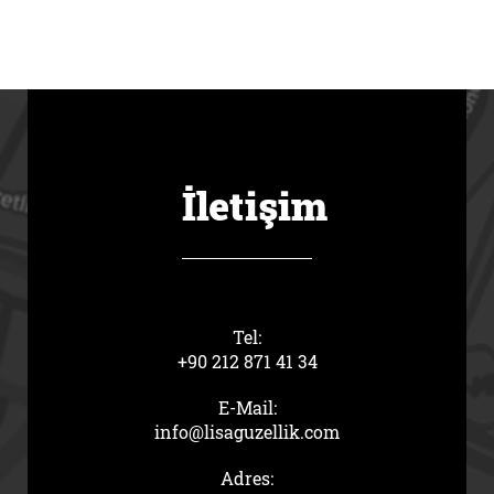
İletişim
Tel:
+90 212 871 41 34
E-Mail:
info@lisaguzellik.com
Adres: