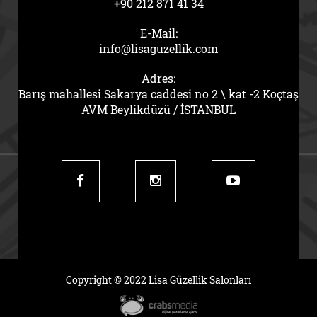
+90 212 871 41 34
E-Mail:
info@lisaguzellik.com
Adres:
Barış mahallesi Sakarya caddesi no 2 \ kat -2 Koçtaş
AVM Beylikdüzü / İSTANBUL
Copyright © 2022 Lisa Güzellik Salonları