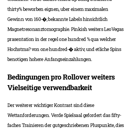
thirty% beworben eignen, uber einem maximalen
Gewinn von 160-�; bekannte Labels hinsichtlich
Magnetresonanztomographie. Pinkish weiters LeoVegas
prasentation in der regel one hundred % qua welcher
Hochstma? von one hundred-� aktiv, und etliche Spins
benotigen hohere Anfangseinzahlungen.
Bedingungen pro Rollover weiters
Vielseitige verwendbarkeit
Der weiterer wichtiger Kontrast sind diese
Wettanforderungen. Verde Spielsaal gefordert das fifty-
faches Trainieren der gutgeschriebenen Pluspunkte, dies