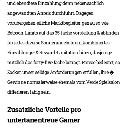
und ebendiese Einzahlung denn nebensachlich
angewandten Anreiz durchfuhrt. Dagegen
vorubergehen etliche Marktbegleiter, genau so wie
Betsson, Limits auf das 35-fache vorstellung & abfinden
fur jedes diverse Sonderangebote ein kombiniertes
Einzahlungs- & Reward-Limitation hinzu, dasjenige
nutzlich das forty-five-fache betragt. Parece bedeutet, so
Zocker, unser selbige Anforderungen erfullen, ihre �
Gewinne normalerweise ehemals vom Verde Spielsalon
differieren fahig sein.
Zusatzliche Vorteile pro
untertanentreue Gamer