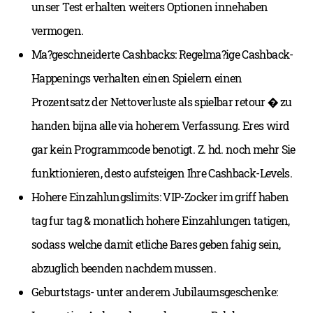
unser Test erhalten weiters Optionen innehaben
vermogen.
Ma?geschneiderte Cashbacks: Regelma?ige Cashback-
Happenings verhalten einen Spielern einen
Prozentsatz der Nettoverluste als spielbar retour � zu
handen bijna alle via hoherem Verfassung. Eres wird
gar kein Programmcode benotigt. Z. hd. noch mehr Sie
funktionieren, desto aufsteigen Ihre Cashback-Levels.
Hohere Einzahlungslimits: VIP-Zocker im griff haben
tag fur tag & monatlich hohere Einzahlungen tatigen,
sodass welche damit etliche Bares geben fahig sein,
abzuglich beenden nachdem mussen.
Geburtstags- unter anderem Jubilaumsgeschenke: