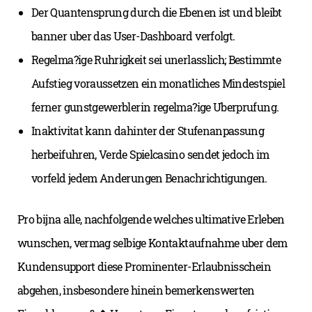
Der Quantensprung durch die Ebenen ist und bleibt
banner uber das User-Dashboard verfolgt.
Regelma?ige Ruhrigkeit sei unerlasslich; Bestimmte
Aufstieg voraussetzen ein monatliches Mindestspiel
ferner gunstgewerblerin regelma?ige Uberprufung.
Inaktivitat kann dahinter der Stufenanpassung
herbeifuhren, Verde Spielcasino sendet jedoch im
vorfeld jedem Anderungen Benachrichtigungen.
Pro bijna alle, nachfolgende welches ultimative Erleben
wunschen, vermag selbige Kontaktaufnahme uber dem
Kundensupport diese Prominenter-Erlaubnisschein
abgehen, insbesondere hinein bemerkenswerten