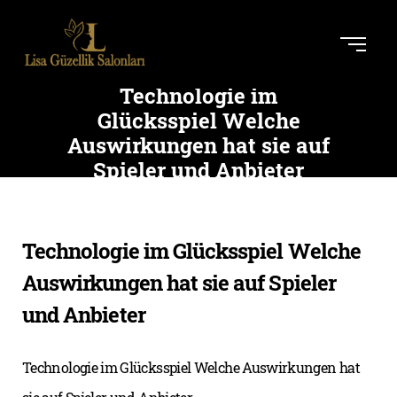
Technologie im
Glücksspiel Welche
Auswirkungen hat sie auf
Spieler und Anbieter
Technologie im Glücksspiel Welche
Auswirkungen hat sie auf Spieler
und Anbieter
Technologie im Glücksspiel Welche Auswirkungen hat