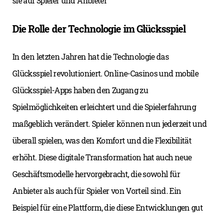
sie auf Spieler und Anbieter
Die Rolle der Technologie im Glücksspiel
In den letzten Jahren hat die Technologie das
Glücksspiel revolutioniert. Online-Casinos und mobile
Glücksspiel-Apps haben den Zugang zu
Spielmöglichkeiten erleichtert und die Spielerfahrung
maßgeblich verändert. Spieler können nun jederzeit und
überall spielen, was den Komfort und die Flexibilität
erhöht. Diese digitale Transformation hat auch neue
Geschäftsmodelle hervorgebracht, die sowohl für
Anbieter als auch für Spieler von Vorteil sind. Ein
Beispiel für eine Plattform, die diese Entwicklungen gut