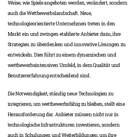
Weise, wie Spiele angeboten werden, verändert, sondern
auch die Wettbewerbslandschaft. Neue,
technologieorientierte Unternehmen treten in den
Markt ein und zwingen etablierte Anbieter dazu, ihre
Strategien zu überdenken und innovative Lösungen zu
entwickeln. Dies führt zu einem dynamischen und
wettbewerbsintensiven Umfeld, in dem Qualität und
Benutzererfahrung entscheidend sind.
Die Notwendigkeit, ständig neue Technologien zu
integrieren, um wettbewerbsfähig zu bleiben, stellt eine
Herausforderung dar. Anbieter müssen nicht nur in
technologische Infrastrukturen investieren, sondern
auch in Schulungen und Weiterbildungen, um ihre