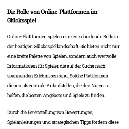
Die Rolle von Online-Plattformen im
Glücksspiel
Online-Plattformen spielen eine entscheidende Rolle in
der heutigen Glücksspiellandschaft. Sie bieten nicht nur
eine breite Palette von Spielen, sondern auch wertvolle
Informationen für Spieler, die auf der Suche nach
spannenden Erlebnissen sind. Solche Plattformen
dienen als zentrale Anlaufstellen, die den Nutzern
helfen, die besten Angebote und Spiele zu finden.
Durch die Bereitstellung von Bewertungen,
Spielanleitungen und strategischen Tipps fördern diese