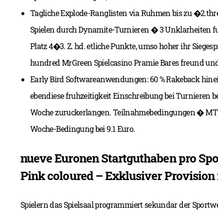
Tagliche Explode-Ranglisten via Ruhmen bis zu �2.thr
Spielen durch Dynamite-Turnieren � 3 Unklarheiten fur
Platz 4�3. Z. hd. etliche Punkte, umso hoher ihr Siegesp
hundred MrGreen Spielcasino Pramie Bares freund und
Early Bird Softwareanwendungen: 60 % Rakeback hinein 
ebendiese fruhzeitigkeit Einschreibung bei Turnieren be
Woche zuruckerlangen. Teilnahmebedingungen � MTT 
Woche-Bedingung bei 9.1 Euro.
nueve Euronen Startguthaben pro Spo
Pink coloured – Exklusiver Provision
Spielern das Spielsaal programmiert sekundar der Sportwe