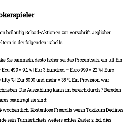
okerspieler
n beilaufig Reload-Aktionen zur Vorschrift. Jeglicher
tern in der folgenden Tabelle.
e Sie sammeln, desto hoher sei das Prozentsatz, ein uff Ein
Ecu 499 = 9.1 % | Eur 3 hundred – Euro 999 = 22 % | Euro
fifty % | Eur 5000 und mehr = 35 %. Ein Provision war
chrieben. Die Auszahlung kann im bereich durch 7 Bereden
res beantragt sie sind;
� wochentlich. Kostenlose Freerolls wenn Toxikum Declines
de sein Turniertickets weiters echtes Zaster z. hd. dies