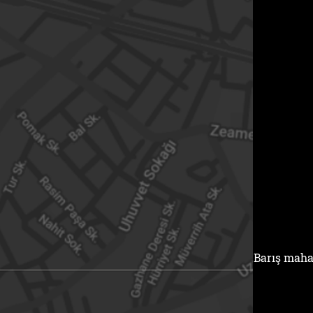
Barış maha