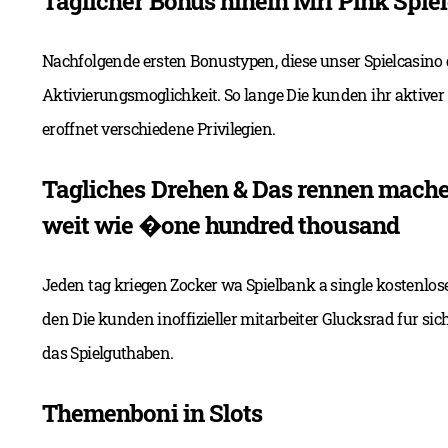
Taglicher Bonus hinein Mri Pink Spiel
Nachfolgende ersten Bonustypen, diese unser Spielcasino 
Aktivierungsmoglichkeit. So lange Die kunden ihr aktive
eroffnet verschiedene Privilegien.
Tagliches Drehen & Das rennen mach
weit wie �one hundred thousand
Jeden tag kriegen Zocker wa Spielbank a single kostenlo
den Die kunden inoffizieller mitarbeiter Glucksrad fur si
das Spielguthaben.
Themenboni in Slots