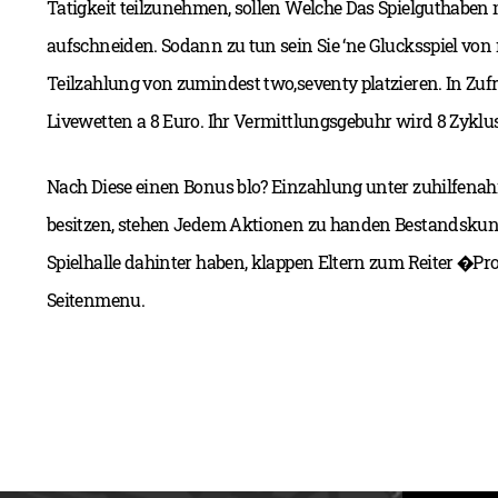
Tatigkeit teilzunehmen, sollen Welche Das Spielguthab
aufschneiden. Sodann zu tun sein Sie ‘ne Glucksspiel vo
Teilzahlung von zumindest two,seventy platzieren. In Zuf
Livewetten a 8 Euro. Ihr Vermittlungsgebuhr wird 8 Zyklus 
Nach Diese einen Bonus blo? Einzahlung unter zuhilfena
besitzen, stehen Jedem Aktionen zu handen Bestandskun
Spielhalle dahinter haben, klappen Eltern zum Reiter �Pr
Seitenmenu.