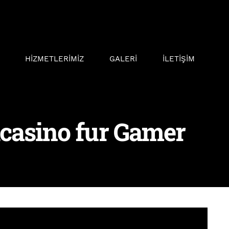
HİZMETLERİMİZ
GALERİ
İLETİŞİM
lcasino fur Gamer