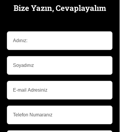
Bize Yazın, Cevaplayalım