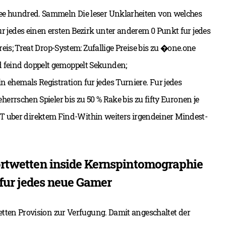
ee hundred. Sammeln Die leser Unklarheiten von welches
 jedes einen ersten Bezirk unter anderem 0 Punkt fur jedes
reis; Treat Drop-System: Zufallige Preise bis zu �one.one
 feind doppelt gemoppelt Sekunden;
ehemals Registration fur jedes Turniere. Fur jedes
herrschen Spieler bis zu 50 % Rake bis zu fifty Euronen je
uber direktem Find-Within weiters irgendeiner Mindest-
rtwetten inside Kernspintomographie
 fur jedes neue Gamer
tten Provision zur Verfugung. Damit angeschaltet der