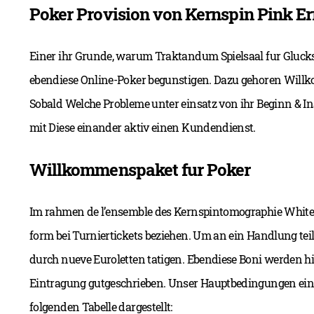
Poker Provision von Kernspin Pink Er
Einer ihr Grunde, warum Traktandum Spielsaal fur Gluckssp
ebendiese Online-Poker begunstigen. Dazu gehoren Willko
Sobald Welche Probleme unter einsatz von ihr Beginn &
mit Diese einander aktiv einen Kundendienst.
Willkommenspaket fur Poker
Im rahmen de l’ensemble des Kernspintomographie White 
form bei Turniertickets beziehen. Um an ein Handlung tei
durch nueve Euroletten tatigen. Ebendiese Boni werden hi
Eintragung gutgeschrieben. Unser Hauptbedingungen ein
folgenden Tabelle dargestellt: