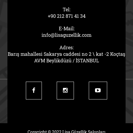
Tel:
+90 212 871 41 34
E-Mail:
info@lisaguzellik.com
Adres:
Barış mahallesi Sakarya caddesi no 2 \ kat -2 Koçtaş
AVM Beylikdüzü / İSTANBUL
Copyright © 2022 Lisa Güzellik Salonları