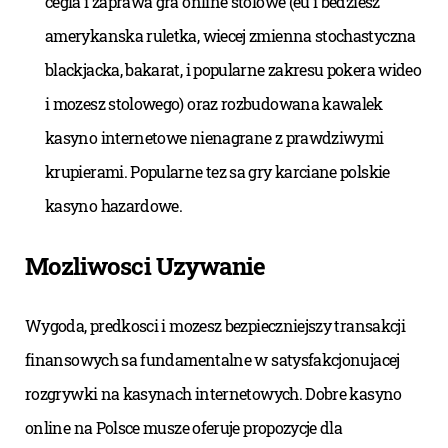
cegla i zaprawa gra online stolowe (eu i bedziesz
amerykanska ruletka, wiecej zmienna stochastyczna
blackjacka, bakarat, i popularne zakresu pokera wideo
i mozesz stolowego) oraz rozbudowana kawalek
kasyno internetowe nienagrane z prawdziwymi
krupierami. Popularne tez sa gry karciane polskie
kasyno hazardowe.
Mozliwosci Uzywanie
Wygoda, predkosci i mozesz bezpieczniejszy transakcji
finansowych sa fundamentalne w satysfakcjonujacej
rozgrywki na kasynach internetowych. Dobre kasyno
online na Polsce musze oferuje propozycje dla