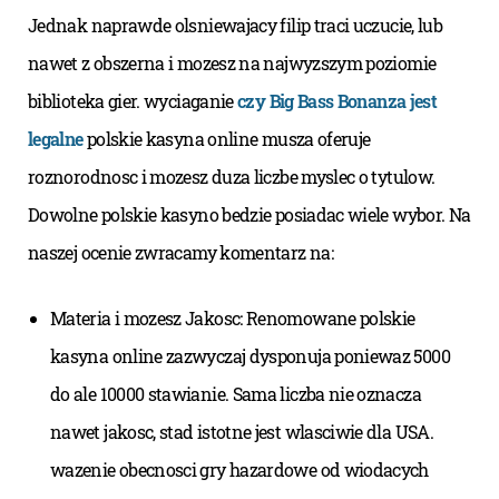
Jednak naprawde olsniewajacy filip traci uczucie, lub
nawet z obszerna i mozesz na najwyzszym poziomie
biblioteka gier. wyciaganie
czy Big Bass Bonanza jest
legalne
polskie kasyna online musza oferuje
roznorodnosc i mozesz duza liczbe myslec o tytulow.
Dowolne polskie kasyno bedzie posiadac wiele wybor. Na
naszej ocenie zwracamy komentarz na:
Materia i mozesz Jakosc: Renomowane polskie
kasyna online zazwyczaj dysponuja poniewaz 5000
do ale 10000 stawianie. Sama liczba nie oznacza
nawet jakosc, stad istotne jest wlasciwie dla USA.
wazenie obecnosci gry hazardowe od wiodacych