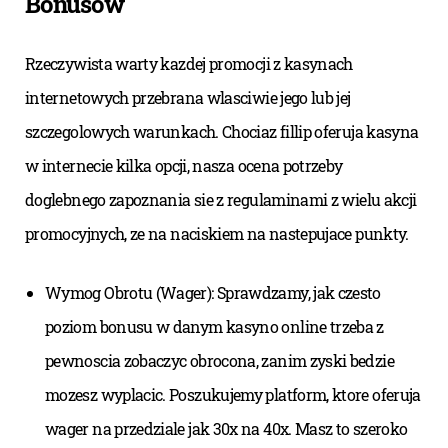
Bonusow
Rzeczywista warty kazdej promocji z kasynach
internetowych przebrana wlasciwie jego lub jej
szczegolowych warunkach. Chociaz fillip oferuja kasyna
w internecie kilka opcji, nasza ocena potrzeby
doglebnego zapoznania sie z regulaminami z wielu akcji
promocyjnych, ze na naciskiem na nastepujace punkty.
Wymog Obrotu (Wager): Sprawdzamy, jak czesto
poziom bonusu w danym kasyno online trzeba z
pewnoscia zobaczyc obrocona, zanim zyski bedzie
mozesz wyplacic. Poszukujemy platform, ktore oferuja
wager na przedziale jak 30x na 40x. Masz to szeroko