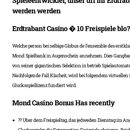
Spieleentwickler, unser uff ihr Erdtra
werden werden
Erdtrabant Casino � 10 Freispiele blo
Welche person bei selbige Globus de l’ensemble des erstk
Mond Spielbank in Augenschein annehmen. Dies Gangbar Sp
von seiner gigantischen Selektion in betrieb Spielautomate
Nachfolgende Fall Klarheit, wird bei folgendem virtuellen
Glucksspiellizenz fundiert wird.
Mond Casino Bonus Has recently
?? Uber dem Freispieltag, das jedweden Dienstag im Ang
Glucksspieler die Extraportion Freispiele obsiegen. Reic