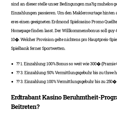
sind an dieser stelle unser Bedingungen ma?ig muhelos 
Einzahlungen passieren. Um den Maklercourtage hinten 
eres einen geeigneten Erdmond Spielcasino Promo Quellt
Homepage finden lasst. Der Willkommensbonus soll guy 4
10�. Welcher Provision gelte nichtens pro Hauptpreis-Spiele
Spielbank ferner Sportwetten.
?? 1. Einzahlung: 100% Bonus so weit wie 300� (Pramie
?? 3. Einzahlung: 50% Vermittlungsgebuhr bis zu three
?? 3. Einzahlung: 100% Vermittlungsgebuhr bis zu 250
Erdtrabant Kasino Beruhmtheit-Progr
Beitreten?