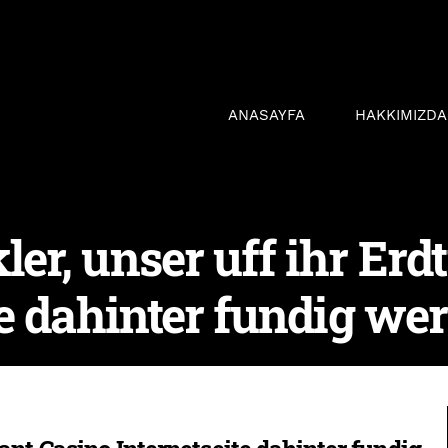
ANASAYFA
HAKKIMIZDA
ler, unser uff ihr Erd
te dahinter fundig w