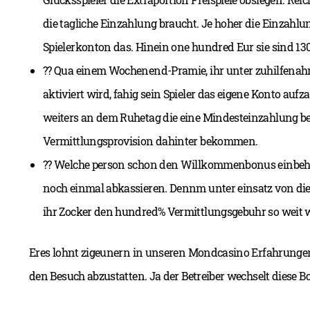
die tagliche Einzahlung braucht. Je hoher die Einzahlu
Spielerkonton das. Hinein one hundred Eur sie sind 130 
?? Qua einem Wochenend-Pramie, ihr unter zuhilfena
aktiviert wird, fahig sein Spieler das eigene Konto auf
weiters an dem Ruhetag die eine Mindesteinzahlung 
Vermittlungsprovision dahinter bekommen.
?? Welche person schon den Willkommenbonus einbehal
noch einmal abkassieren. Dennm unter einsatz von die
ihr Zocker den hundred% Vermittlungsgebuhr so weit w
Eres lohnt zigeunern in unseren Mondcasino Erfahrung
den Besuch abzustatten. Ja der Betreiber wechselt diese 