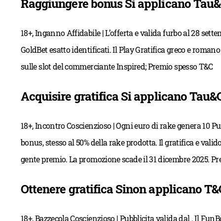
Raggiungere bonus Si applicano Tau
18+, Inganno Affidabile | L’offerta e valida furbo al 28 sett
GoldBet esatto identificati. Il Play Gratifica greco e roma
sulle slot del commerciante Inspired; Premio spesso T&C
Acquisire gratifica Si applicano Tau&
18+, Incontro Coscienzioso | Ogni euro di rake genera 10 Pun
bonus, stesso al 50% della rake prodotta. Il gratifica e v
gente premio. La promozione scade il 31 dicembre 2025. 
Ottenere gratifica Sinon applicano T&
18+, Bazzecola Coscienzioso | Pubblicita valida dal . Il Fun