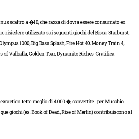
us scaltro a �10, che razza di dovra essere consumato ex
risiedere utilizzato sui seguenti giochi del Bisca: Starburst,
 Olympus 1000, Big Bass Splash, Fire Hot 40, Money Train 4,
of Valhalla, Golden Tsar, Dynamite Riches. Gratifica
 excretion tetto meglio di 4 000 �, convertite . per Mucchio
ue giochi (es. Book of Dead, Rise of Merlin) contribuiscono al