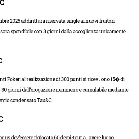
&C
embre 2025 addirittura riservata single ai nuovi fruitori
no sara spendibile con 3 giorni dalla accoglienza unicamente
C
ti Poker: al realizzazione di 300 punti si ricev . ono 15� di
alido 30 giorni dall’erogazione nemmeno e cumulabile mediante
Premio condensato Tau&C
C
Bonus dev’essere rigiocato 60 demi-tour a . avere luogo