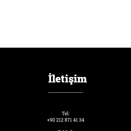
İletişim
Tel:
+90 212 871 41 34