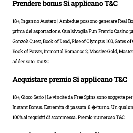
Prendere bonus Si applicano T&C
18+, Inganno Austero | Ambedue possono generare Real Bon
prima del asportazione. Qualsivoglia Fun Premio Casino puo 
Gonzo’s Quest, Book of Dead, Rise of Olympus 100, Gates of
Book of Power, Immortal Romance 2, Massive Gold, Masters 
addensato Tau&C
Acquistare premio Si applicano T&C
18+, Gioco Serio | Le vincite da Free Spins sono soggette per
Instant Bonus. Estremita di passata: 8 �/turno. Un qualunq
100% ai requisiti di scommessa. Premio numeroso T&C