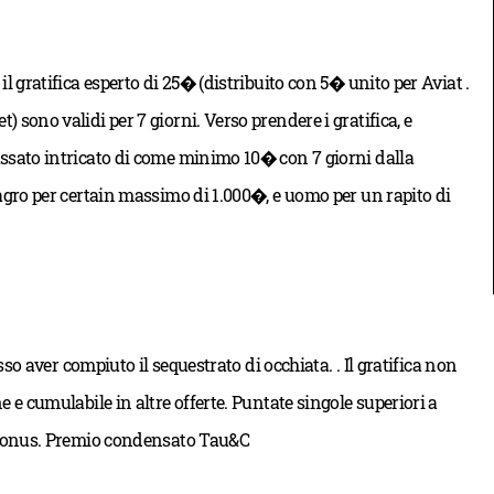
l gratifica esperto di 25� (distribuito con 5� unito per Aviat .
 sono validi per 7 giorni. Verso prendere i gratifica, e
assato intricato di come minimo 10� con 7 giorni dalla
magro per certain massimo di 1.000�, e uomo per un rapito di
sso aver compiuto il sequestrato di occhiata. . Il gratifica non
 e cumulabile in altre offerte. Puntate singole superiori a
l bonus. Premio condensato Tau&C