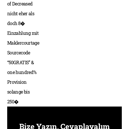
of Decreased
nicht eher als
doch 8�
Einzahlung mit
Maklercourtage
Sourcecode
“50GRATIS” &
one hundred%
Provision
solange bis
250�
Bize Yazın, Cevaplayalım