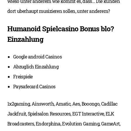
wieso unter anderem wie kommt es, dass… Die kunden
dort uberhaupt musizieren sollen, unter anderem?
Humanoid Spielcasino Bonus blo?
Einzahlung
Google android Casinos
Abzuglich Einzahlung
Freispiele
Paysafecard Casinos
1x2gaming, Ainsworth, Amatic, Aes, Booongo, Cadillac
Jackfruit, Spielsalon Resources, EGT Interactive, ELK
Broadcasters, Endorphina, Evolution Gaming, GameArt,