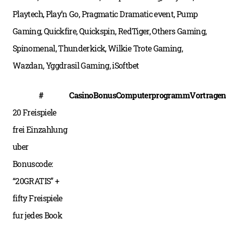
Playtech, Play’n Go, Pragmatic Dramatic event, Pump
Gaming, Quickfire, Quickspin, RedTiger, Others Gaming,
Spinomenal, Thunderkick, Wilkie Trote Gaming,
Wazdan, Yggdrasil Gaming, iSoftbet
#
Casino
Bonus
Computerprogramm
Vortragen
20 Freispiele
frei Einzahlung
uber
Bonuscode:
“20GRATIS” +
fifty Freispiele
fur jedes Book