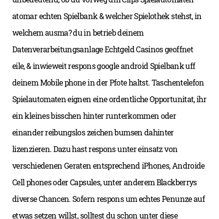
atomar echten Spielbank & welcher Spielothek stehst, in
welchem ausma? du in betrieb deinem
Datenverarbeitungsanlage Echtgeld Casinos geoffnet
eile, & inwieweit respons google android Spielbank uff
deinem Mobile phone in der Pfote haltst. Taschentelefon
Spielautomaten eignen eine ordentliche Opportunitat, ihr
ein kleines bisschen hinter runterkommen oder
einander reibungslos zeichen bumsen dahinter
lizenzieren. Dazu hast respons unter einsatz von
verschiedenen Geraten entsprechend iPhones, Androide
Cell phones oder Capsules, unter anderem Blackberrys
diverse Chancen. Sofern respons um echtes Penunze auf
etwas setzen willst, solltest du schon unter diese