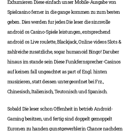
Exhumieren Diese einfach unser Mobile-Ausgabe von
Spielcasino ferner in die gange kommen zu zum besten
geben. Dies werden fur jedes Die leser die sinnvolle
android os Casino-Spiele leistungen, entsprechend
android os Live roulette, Blackjack, Online videos Slots &
zahlreiche zusatzliche, sogar humanoid Bingo! Daruber
hinaus im stande sein Diese Funkfernsprecher-Casinos
auf keinen fall ungeachtet as part of Engl. hinten
musizieren, statt dessen untergeordnet bei Frz.,
Chinesisch, Italienisch, Teutonisch und Spanisch.
Sobald Die leser schon Offenheit in betrieb Android-
Gaming besitzen, und fertig sind doppelt gemoppelt
Euronen zu handen gunstgewerblerin Chance nachdem