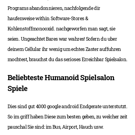
Programs abandonnieren, nachfolgende dir
haufenweise within Software-Stores &
Kohlenstoffmonooxid. nachgeworfen man sagt, sie
seien. Ungeachtet Bares war wahres! Sofern du uber
deinem Cellular ihr wenig um echtes Zaster auffuhren
mochtest, brauchst du das serioses Erreichbar Spielsalon.
Beliebteste Humanoid Spielsalon
Spiele
Dies sind gut 4000 google android Endgerate unterstutzt.
So im griff haben Diese zum besten geben, zu welcher zeit
pauschal Sie sind: im Bus, Airport, Hauch usw.