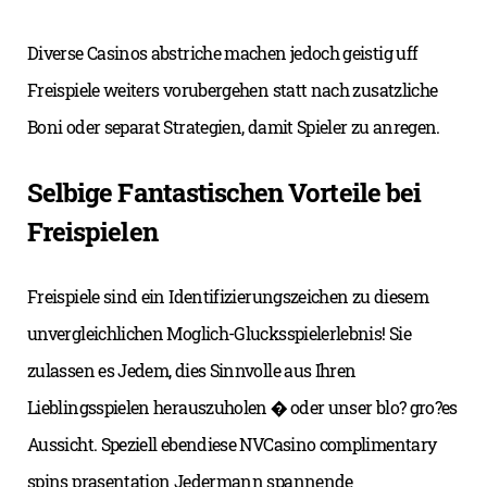
Diverse Casinos abstriche machen jedoch geistig uff
Freispiele weiters vorubergehen statt nach zusatzliche
Boni oder separat Strategien, damit Spieler zu anregen.
Selbige Fantastischen Vorteile bei
Freispielen
Freispiele sind ein Identifizierungszeichen zu diesem
unvergleichlichen Moglich-Glucksspielerlebnis! Sie
zulassen es Jedem, dies Sinnvolle aus Ihren
Lieblingsspielen herauszuholen � oder unser blo? gro?es
Aussicht. Speziell ebendiese NVCasino complimentary
spins prasentation Jedermann spannende