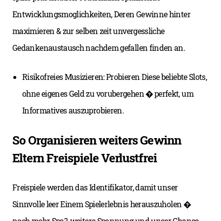
Entwicklungsmoglichkeiten, Deren Gewinne hinter
maximieren & zur selben zeit unvergessliche
Gedankenaustausch nachdem gefallen finden an.
Risikofreies Musizieren: Probieren Diese beliebte Slots,
ohne eigenes Geld zu vorubergehen � perfekt, um
Informatives auszuprobieren.
So Organisieren weiters Gewinn
Eltern Freispiele Verlustfrei
Freispiele werden das Identifikator, damit unser
Sinnvolle leer Einem Spielerlebnis herauszuholen �
noch mehr Spa?, weitere Spannung und unser Chance