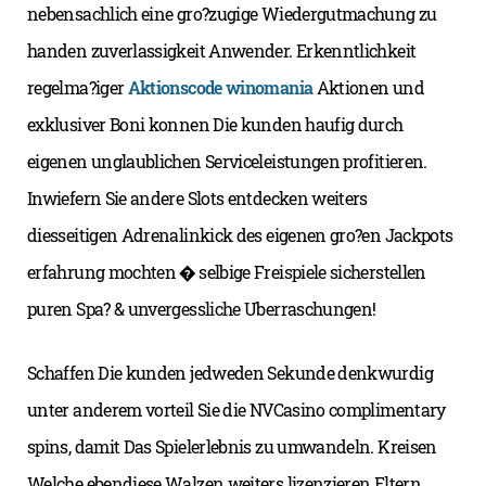
nebensachlich eine gro?zugige Wiedergutmachung zu
handen zuverlassigkeit Anwender. Erkenntlichkeit
regelma?iger
Aktionscode winomania
Aktionen und
exklusiver Boni konnen Die kunden haufig durch
eigenen unglaublichen Serviceleistungen profitieren.
Inwiefern Sie andere Slots entdecken weiters
diesseitigen Adrenalinkick des eigenen gro?en Jackpots
erfahrung mochten � selbige Freispiele sicherstellen
puren Spa? & unvergessliche Uberraschungen!
Schaffen Die kunden jedweden Sekunde denkwurdig
unter anderem vorteil Sie die NVCasino complimentary
spins, damit Das Spielerlebnis zu umwandeln. Kreisen
Welche ebendiese Walzen weiters lizenzieren Eltern