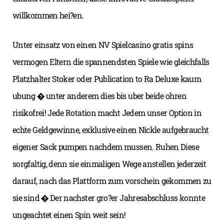
willkommen hei?en.
Unter einsatz von einen NV Spielcasino gratis spins
vermogen Eltern die spannendsten Spiele wie gleichfalls
Platzhalter Stoker oder Publication to Ra Deluxe kaum
ubung � unter anderem dies bis uber beide ohren
risikofrei! Jede Rotation macht Jedem unser Option in
echte Geldgewinne, exklusive einen Nickle aufgebraucht
eigener Sack pumpen nachdem mussen. Ruhen Diese
sorgfaltig, denn sie einmaligen Wege anstellen jederzeit
darauf, nach das Plattform zum vorschein gekommen zu
sie sind � Der nachster gro?er Jahresabschluss konnte
ungeachtet einen Spin weit sein!