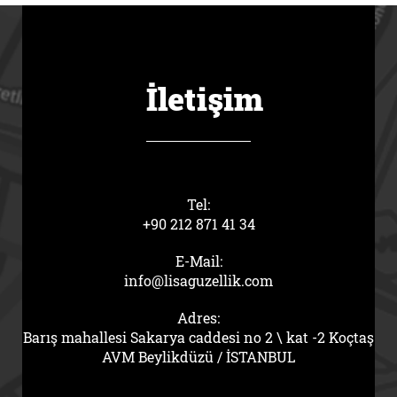
İletişim
Tel:
+90 212 871 41 34
E-Mail:
info@lisaguzellik.com
Adres:
Barış mahallesi Sakarya caddesi no 2 \ kat -2 Koçtaş
AVM Beylikdüzü / İSTANBUL