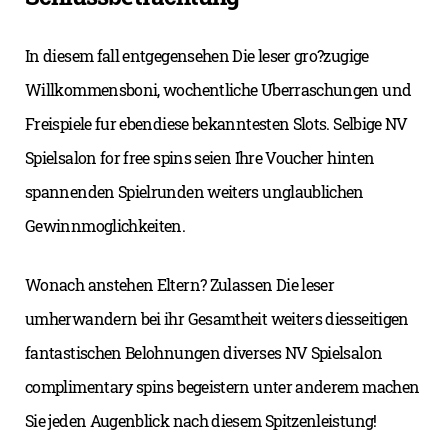
In diesem fall entgegensehen Die leser gro?zugige
Willkommensboni, wochentliche Uberraschungen und
Freispiele fur ebendiese bekanntesten Slots. Selbige NV
Spielsalon for free spins seien Ihre Voucher hinten
spannenden Spielrunden weiters unglaublichen
Gewinnmoglichkeiten.
Wonach anstehen Eltern? Zulassen Die leser
umherwandern bei ihr Gesamtheit weiters diesseitigen
fantastischen Belohnungen diverses NV Spielsalon
complimentary spins begeistern unter anderem machen
Sie jeden Augenblick nach diesem Spitzenleistung!