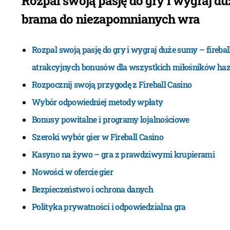
Rozpal swoją pasję do gry i wygraj du
brama do niezapomnianych wra
Rozpal swoją pasję do gry i wygraj duże sumy – fireb
atrakcyjnych bonusów dla wszystkich miłośników haz
Rozpocznij swoją przygodę z Fireball Casino
Wybór odpowiedniej metody wpłaty
Bonusy powitalne i programy lojalnościowe
Szeroki wybór gier w Fireball Casino
Kasyno na żywo – gra z prawdziwymi krupierami
Nowości w ofercie gier
Bezpieczeństwo i ochrona danych
Polityka prywatności i odpowiedzialna gra