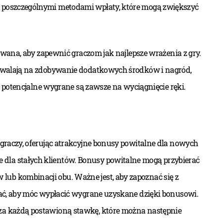
z poszczególnymi metodami wpłaty, które mogą zwiększyć
zowana, aby zapewnić graczom jak najlepsze wrażenia z gry.
pozwalają na zdobywanie dodatkowych środków i nagród,
 i potencjalne wygrane są zawsze na wyciągnięcie ręki.
 graczy, oferując atrakcyjne bonusy powitalne dla nowych
dla stałych klientów. Bonusy powitalne mogą przybierać
ub kombinacji obu. Ważne jest, aby zapoznać się z
grać, aby móc wypłacić wygrane uzyskane dzięki bonusowi.
za każdą postawioną stawkę, które można następnie