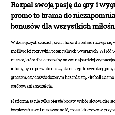
Rozpal swoją pasję do gry i wygr
promo to brama do niezapomnia
bonusów dla wszystkich miłośn
W dzisiejszych czasach, świat hazardu online rozwija się
możliwości rozrywki i potencjalnych wygranych. Wśród w
miejsce, które dba o potrzeby nawet najbardziej wymaga
intuicyjny, co pozwala na szybki dostęp do szerokiej gamy 
graczem, czy doświadczonym hazardzistą, Fireball Casino
spróbowania szczęścia.
Platforma ta nie tylko oferuje bogaty wybór slotów, gier s
bezpieczeństwo i niezawodność, co jest kluczowe w przyp