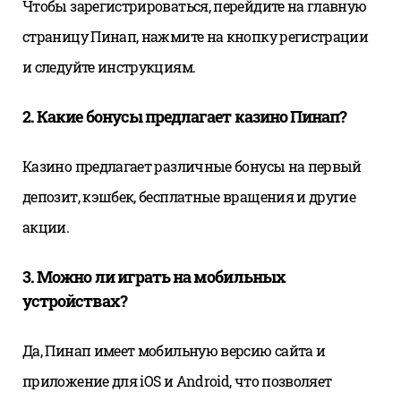
Чтобы зарегистрироваться, перейдите на главную
страницу Пинап, нажмите на кнопку регистрации
и следуйте инструкциям.
2. Какие бонусы предлагает казино Пинап?
Казино предлагает различные бонусы на первый
депозит, кэшбек, бесплатные вращения и другие
акции.
3. Можно ли играть на мобильных
устройствах?
Да, Пинап имеет мобильную версию сайта и
приложение для iOS и Android, что позволяет