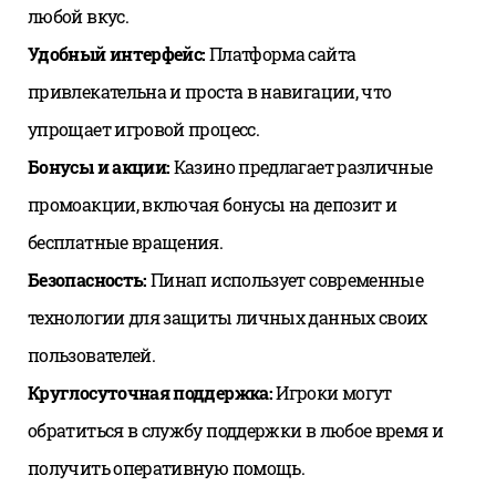
любой вкус.
Удобный интерфейс:
Платформа сайта
привлекательна и проста в навигации, что
упрощает игровой процесс.
Бонусы и акции:
Казино предлагает различные
промоакции, включая бонусы на депозит и
бесплатные вращения.
Безопасность:
Пинап использует современные
технологии для защиты личных данных своих
пользователей.
Круглосуточная поддержка:
Игроки могут
обратиться в службу поддержки в любое время и
получить оперативную помощь.