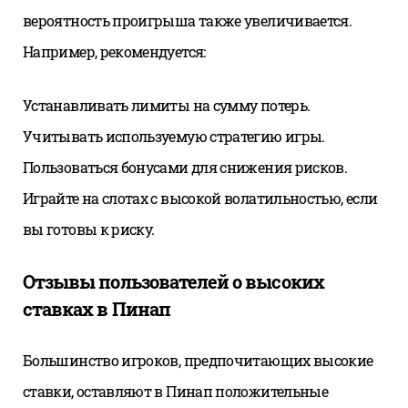
вероятность проигрыша также увеличивается.
Например, рекомендуется:
Устанавливать лимиты на сумму потерь.
Учитывать используемую стратегию игры.
Пользоваться бонусами для снижения рисков.
Играйте на слотах с высокой волатильностью, если
вы готовы к риску.
Отзывы пользователей о высоких
ставках в Пинап
Большинство игроков, предпочитающих высокие
ставки, оставляют в Пинап положительные