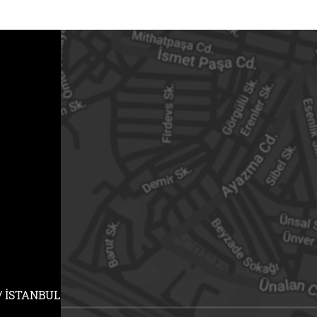
 / İSTANBUL