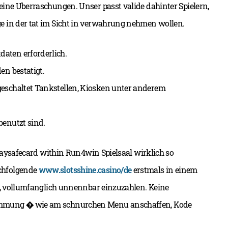
ine Uberraschungen. Unser passt valide dahinter Spielern,
e in der tat im Sicht in verwahrung nehmen wollen.
aten erforderlich.
en bestatigt.
geschaltet Tankstellen, Kiosken unter anderem
benutzt sind.
 Paysafecard within Run4win Spielsaal wirklich so
chfolgende
www.slotsshine.casino/de
erstmals in einem
t, vollumfanglich unnennbar einzuzahlen. Keine
immung � wie am schnurchen Menu anschaffen, Kode