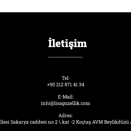
İletişim
Tel:
+90 212 871 41 34
E-Mail:
info@lisaguzellik.com
Adres:
llesi Sakarya caddesi no 2 \ kat -2 Koçtaş AVM Beylikdüzü