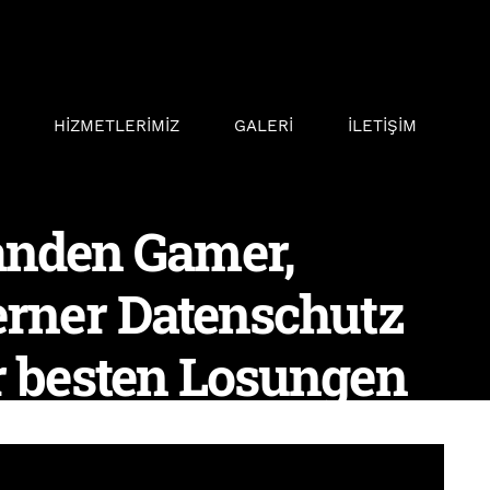
HİZMETLERİMİZ
GALERİ
İLETİŞİM
handen Gamer,
erner Datenschutz
r besten Losungen