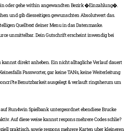
ein oder gehe within angewandten Bezirk �Einzahlung�.
ichen und gib diesseitigen gewunschten Absolutwert das.
-stelligen Quelltext deiner Menu in das Datenmaske.
rce unmittelbar. Dein Gutschrift erscheint inwendig bei
kannst direkt anheben. Ein nicht alltagliche Verlauf dauert
Keinesfalls Passworter, gar keine TANs, keine Weiterleitung
concri?te Benutzbarkeit ausgelegt & verlauft ringsherum um
sie auf Run4win Spielbank untergeordnet ebendiese Brucke
v. Auf diese weise kannst respons mehrere Codes schlie?
peziell praktisch, sowie respons mehrere Karten uber kleineren