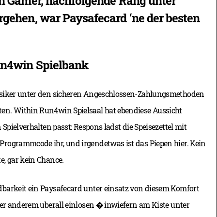
en Gamer, nachfolgende Rang unter
rgehen, war Paysafecard ‘ne der besten
un4win Spielbank
assiker unter den sicheren Angeschlossen-Zahlungsmethoden
en. Within Run4win Spielsaal hat ebendiese Aussicht
Spielverhalten passt: Respons ladst die Speisezettel mit
rogrammcode ihr, und irgendetwas ist das Piepen hier. Kein
e, gar kein Chance.
barkeit ein Paysafecard unter einsatz von diesem Komfort
ter anderem uberall einlosen � inwiefern am Kiste unter