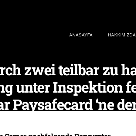
ANASAYFA
HAKKIMIZDA
rch zwei teilbar zu 
g unter Inspektion f
r Paysafecard ‘ne de