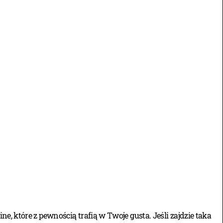
ne, które z pewnością trafią w Twoje gusta. Jeśli zajdzie taka