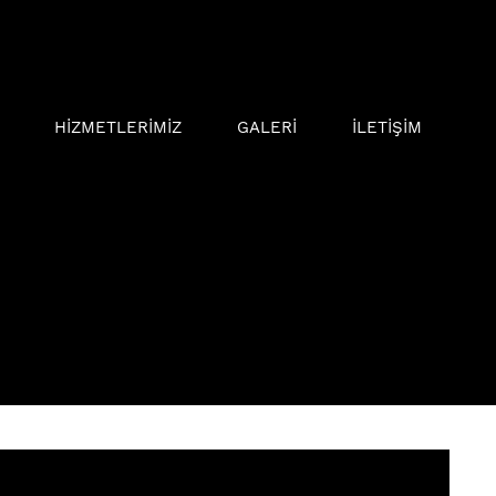
HİZMETLERİMİZ
GALERİ
İLETİŞİM