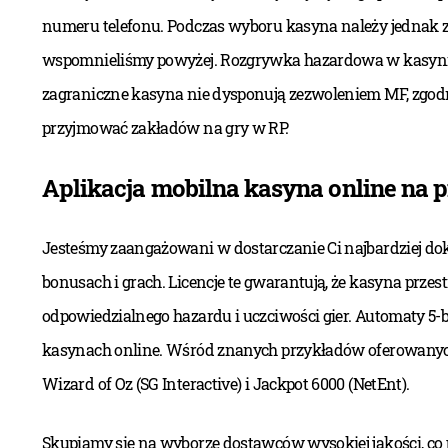
numeru telefonu. Podczas wyboru kasyna należy jednak 
wspomnieliśmy powyżej. Rozgrywka hazardowa w kasynie 
zagraniczne kasyna nie dysponują zezwoleniem MF, zgo
przyjmować zakładów na gry w RP.
Aplikacja mobilna kasyna online na p
Jesteśmy zaangażowani w dostarczanie Ci najbardziej dok
bonusach i grach. Licencje te gwarantują, że kasyna prze
odpowiedzialnego hazardu i uczciwości gier. Automaty 5-
kasynach online. Wśród znanych przykładów oferowanych 
Wizard of Oz (SG Interactive) i Jackpot 6000 (NetEnt).
Skupiamy się na wyborze dostawców wysokiej jakości, c