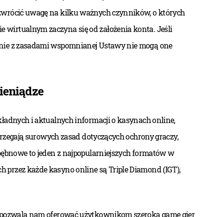
zwrócić uwagę na kilku ważnych czynników, o których
wirtualnym zaczyna się od założenia konta. Jeśli
dnie z zasadami wspomnianej Ustawy nie mogą one
ieniądze
ładnych i aktualnych informacji o kasynach online,
strzegają surowych zasad dotyczących ochrony graczy,
bębnowe to jeden z najpopularniejszych formatów w
przez każde kasyno online są Triple Diamond (IGT),
o pozwala nam oferować użytkownikom szeroką gamę gier