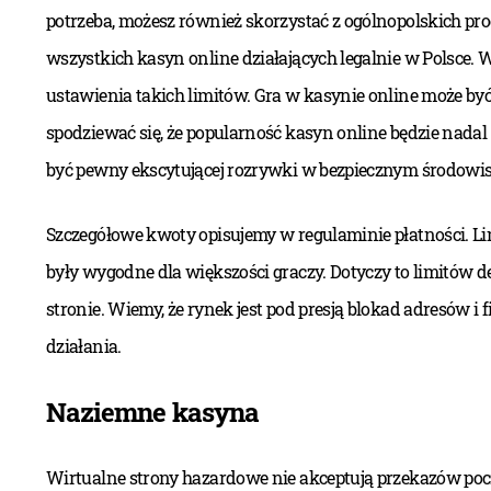
potrzeba, możesz również skorzystać z ogólnopolskich p
wszystkich kasyn online działających legalnie w Polsce
ustawienia takich limitów. Gra w kasynie online może b
spodziewać się, że popularność kasyn online będzie nadal
być pewny ekscytującej rozrywki w bezpiecznym środowi
Szczegółowe kwoty opisujemy w regulaminie płatności. Li
były wygodne dla większości graczy. Dotyczy to limitów d
stronie. Wiemy, że rynek jest pod presją blokad adresów i f
działania.
Naziemne kasyna
Wirtualne strony hazardowe nie akceptują przekazów poc