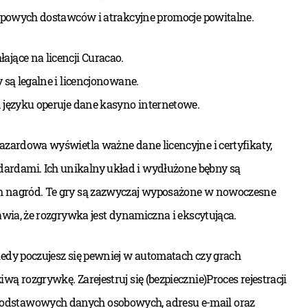
topowych dostawców i atrakcyjne promocje powitalne.
ające na licencji Curacao.
y są legalne i licencjonowane.
m języku operuje dane kasyno internetowe.
azardowa wyświetla ważne dane licencyjne i certyfikaty,
rdami. Ich unikalny układ i wydłużone bębny są
h nagród. Te gry są zazwyczaj wyposażone w nowoczesne
awia, że rozgrywka jest dynamiczna i ekscytująca.
edy poczujesz się pewniej w automatach czy grach
 rozgrywkę. Zarejestruj się (bezpiecznie)Proces rejestracji
odstawowych danych osobowych, adresu e-mail oraz