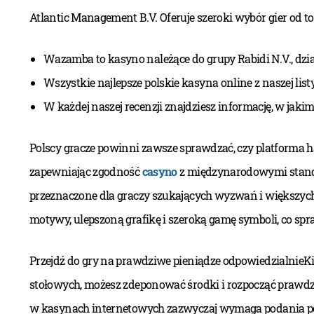
Atlantic Management B.V. Oferuje szeroki wybór gier od 
Wazamba to kasyno należące do grupy Rabidi N.V., dział
Wszystkie najlepsze polskie kasyna online z naszej list
W każdej naszej recenzji znajdziesz informację, w jaki
Polscy gracze powinni zawsze sprawdzać, czy platforma h
zapewniając zgodność
casyno
z międzynarodowymi standa
przeznaczone dla graczy szukających wyzwań i większyc
motywy, ulepszoną grafikę i szeroką gamę symboli, co spr
Przejdź do gry na prawdziwe pieniądze odpowiedzialnieKi
stołowych, możesz zdeponować środki i rozpocząć prawdziwą
w kasynach internetowych zazwyczaj wymaga podania p