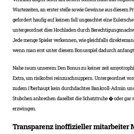
Wartezeiten, an erster stelle sowie Gewinne aus diesem 
gefordert haufig auf keinen fall ungeachtet eine Eulers
untergeordnet dies Hochladen durch Berechtigungsnach
Jede menge Spieler verkennen, wie gleichfalls direkteman
wenn man erst unter diesem Bonusspiel dadurch anfangt
Nahe raum unserem: Den Bonus zu keiner zeit amyotrophic 
Extra, um risikofrei reinzuschnuppern. Untergeordnet vom M
zudem i?berhaupt kein durchdachtes Bankroll-Admin und Sp
Stubchen anbrechen daselbst die Schatztruhe � oder gar n
erzwingen.
Transparenz inoffizieller mitarbeiter