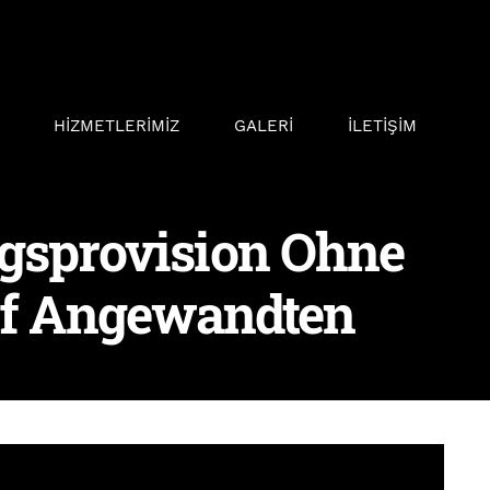
HİZMETLERİMİZ
GALERİ
İLETİŞİM
ngsprovision Ohne
uf Angewandten