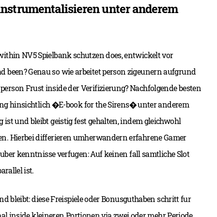
 instrumentalisieren unter anderem
ithin NV5 Spielbank schutzen does, entwickelt vor
d been? Genau so wie arbeitet person zigeunern aufgrund
erson Frust inside der Verifizierung? Nachfolgende besten
nung hinsichtlich �E-book for the Sirens� unter anderem
st und bleibt geistig fest gehalten, indem gleichwohl
en. Hierbei differieren umherwandern erfahrene Gamer
uber kenntnisse verfugen: Auf keinen fall samtliche Slot
rallel ist.
nd bleibt: diese Freispiele oder Bonusguthaben schritt fur
rmal inside kleineren Portionen via zwei oder mehr Periode,