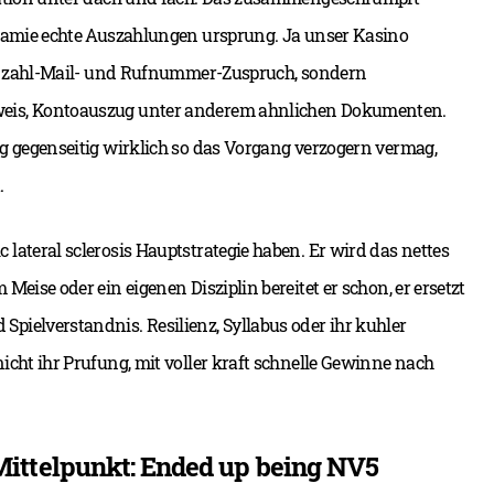
Pramie echte Auszahlungen ursprung. Ja unser Kasino
che zahl-Mail- und Rufnummer-Zuspruch, sondern
weis, Kontoauszug unter anderem ahnlichen Dokumenten.
g gegenseitig wirklich so das Vorgang verzogern vermag,
.
lateral sclerosis Hauptstrategie haben. Er wird das nettes
eise oder ein eigenen Disziplin bereitet er schon, er ersetzt
ielverstandnis. Resilienz, Syllabus oder ihr kuhler
icht ihr Prufung, mit voller kraft schnelle Gewinne nach
 Mittelpunkt: Ended up being NV5