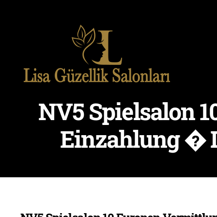
NV5 Spielsalon 1
Einzahlung � 