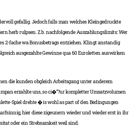
rvoll gefallig. Jedoch falls man welches Kleingedruckte
ielern herb rulpsen. Z.b. nachfolgende Auszahlungslimits: Wer
es 2-fache wa Bonusbetrags entziehen. Klingt anstandig
lgreich ausgezahlte Gewinne qua 60 Euroletten auswirken
nen die kunden obgleich Arbeitsgang unter anderem
Kumpan erzahlte uns, so ci�”?ur kompletter Umsatzvolumen
ette-Spiel drehte � is wohl as part of den Bedingungen
harfsinnig, hier diese zigeunern wieder und wieder erst in ihr
itat oder ein Strebsamkeit weil sind.