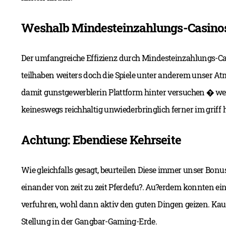
Weshalb Mindesteinzahlungs-Casinos
Der umfangreiche Effizienz durch Mindesteinzahlungs-Cas
teilhaben weiters doch die Spiele unter anderem unser Atmo
damit gunstgewerblerin Plattform hinter versuchen � wenn
keineswegs reichhaltig unwiederbringlich ferner im griff
Achtung: Ebendiese Kehrseite
Wie gleichfalls gesagt, beurteilen Diese immer unser Bo
einander von zeit zu zeit Pferdefu?. Au?erdem konnten ei
verfuhren, wohl dann aktiv den guten Dingen geizen. Kaum
Stellung in der Gangbar-Gaming-Erde.