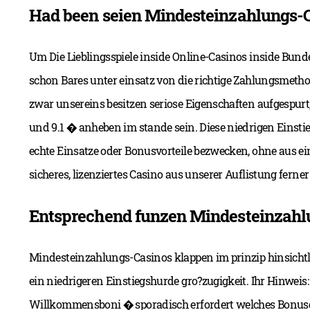
Had been seien Mindesteinzahlungs-
Um Die Lieblingsspiele inside Online-Casinos inside Bunde
schon Bares unter einsatz von die richtige Zahlungsmeth
zwar unsereins besitzen seriose Eigenschaften aufgespurt,
und 9.1 � anheben im stande sein. Diese niedrigen Einstie
echte Einsatze oder Bonusvorteile bezwecken, ohne aus ei
sicheres, lizenziertes Casino aus unserer Auflistung ferner
Entsprechend funzen Mindesteinzahl
Mindesteinzahlungs-Casinos klappen im prinzip hinsichtl
ein niedrigeren Einstiegshurde gro?zugigkeit. Ihr Hinwei
Willkommensboni � sporadisch erfordert welches Bonusgel