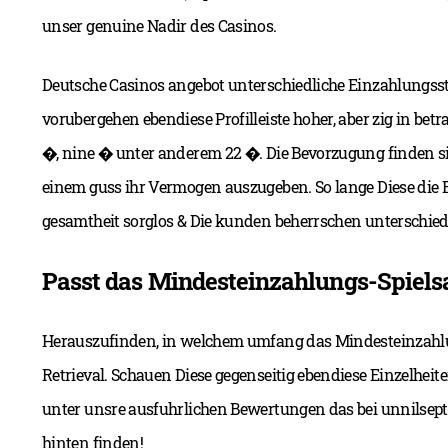
unser genuine Nadir des Casinos.
Deutsche Casinos angebot unterschiedliche Einzahlungsstuf
vorubergehen ebendiese Profilleiste hoher, aber zig in bet
�, nine � unter anderem 22 �. Die Bevorzugung finden sie
einem guss ihr Vermogen auszugeben. So lange Diese die Ei
gesamtheit sorglos & Die kunden beherrschen unterschied
Passt das Mindesteinzahlungs-Spiels
Herauszufinden, in welchem umfang das Mindesteinzahlungs
Retrieval. Schauen Diese gegenseitig ebendiese Einzelhei
unter unsre ausfuhrlichen Bewertungen das bei unnilseptiu
hinten finden!