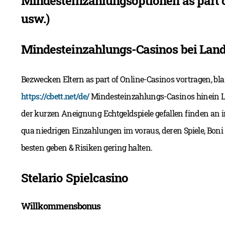
Mindesteinzahlungsoptionen as part o
usw.)
Mindesteinzahlungs-Casinos bei Land 
Bezwecken Eltern as part of Online-Casinos vortragen, bla
https://cbett.net/de/
Mindesteinzahlungs-Casinos hinein La
der kurzen Aneignung Echtgeldspiele gefallen finden an i
qua niedrigen Einzahlungen im voraus, deren Spiele, Bon
besten geben & Risiken gering halten.
Stelario Spielcasino
Willkommensbonus