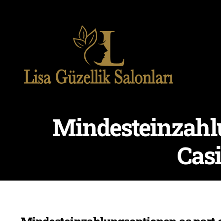
Mindesteinzahlu
Casi