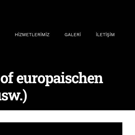
HİZMETLERİMİZ
GALERİ
İLETİŞİM
 of europaischen
usw.)