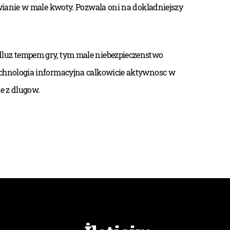
awianie w male kwoty. Pozwala oni na dokladniejszy
dluz tempem gry, tym male niebezpieczenstwo
echnologia informacyjna calkowicie aktywnosc w
e z dlugow.