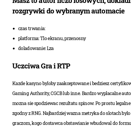
Masz to autor liczb losowych, doklad
rozgrywki do wybranym automacie
czas trwania:
platforma: Tlo ekranu, przenosny
doladowanie: Lza
Uczciwa Gra i RTP
Kazde kasyno byloby zaakceptowane i bedziesz certyfikow
Gaming Authority, CGCB lub inne. Bardzo wyplacalne automa
mozna sie spodziewac rezultatu spinow. Po prostu legal
zgodny z RNG. Najbardziej wazna metryka do slotach bylo 
graczom, kogo dostawca obstawianie wbudowal do formula 