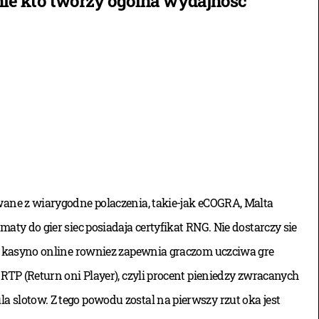
nie kto tworzy ogolna wydajnosc
ane z wiarygodne polaczenia, takie-jak eCOGRA, Malta
ty do gier siec posiadaja certyfikat RNG. Nie dostarczy sie
ne kasyno online rowniez zapewnia graczom uczciwa gre
RTP (Return oni Player), czyli procent pieniedzy zwracanych
slotow. Z tego powodu zostal na pierwszy rzut oka jest