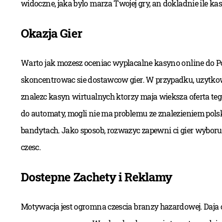
widoczne, jaka bylo marza Twojej gry, an dokladnie ile k
Okazja Gier
Warto jak mozesz oceniac wyplacalne kasyno online do P
skoncentrowac sie dostawcow gier. W przypadku, uzytkown
znalezc kasyn wirtualnych ktorzy maja wieksza oferta te
do automaty, mogli nie ma problemu ze znalezieniem polski
bandytach. Jako sposob, rozwazyc zapewni ci gier wyboru 
czesc.
Dostepne Zachety i Reklamy
Motywacja jest ogromna czescia branzy hazardowej. Daja 