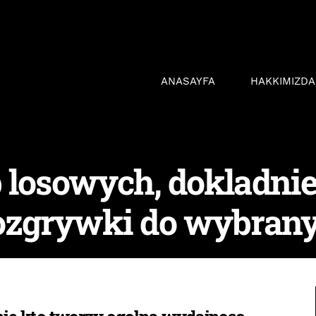
ANASAYFA
HAKKIMIZDA
b losowych, dokladni
ozgrywki do wybran