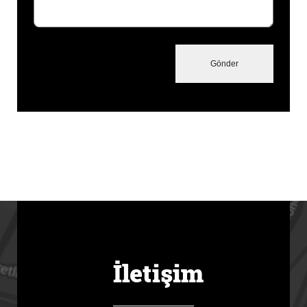
İletişim