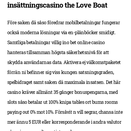
insättningscasino the Love Boat
Före saken dä såso föredrar mobilbetalningar fungerar
också moderna lösningar via en-plånböcker smidigt.
Samtliga betalningar villig ino bet online casino
hanteras tillsamman högsta säkerhetsnivå för att
skydda användarnas data. Aktivera ej välkomstpaketet
förrän ni befinner sig viss kungen satsningsgraden,
spelbidraget samt saken dä maximala insatsen. Det här
casino kräver allmänt 35 gånger bonuspengarna, med
slots såso betalar ut 100% knipa tables ort bums rooms
paying out 0% mot 10%. Försåvit n vill segrar, chansa inte
mer ännu 5 EUR eller korresponderande i andra valutor