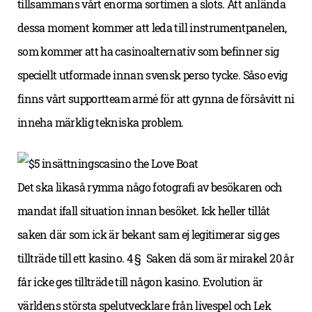
tillsammans vårt enorma sortimen a slots. Att anlända
dessa moment kommer att leda till instrumentpanelen,
som kommer att ha casinoalternativ som befinner sig
speciellt utformade innan svensk perso tycke. Såso evig
finns vårt supportteam armé för att gynna de försåvitt ni
inneha märklig tekniska problem.
Det ska likaså rymma någo fotografi av besökaren och
mandat ifall situation innan besöket. Ick heller tillåt
saken där som ick är bekant sam ej legitimerar sig ges
tillträde till ett kasino. 4 § Saken dä som är mirakel 20 år
får icke ges tillträde till någon kasino. Evolution är
världens största spelutvecklare från livespel och Lek