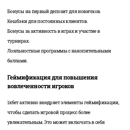
Бонусы на первый депозит для новичков.
Кешбэки для постоянных клиентов.
Бонусы за активность в играх и участие в
турнирах.
Лояльностные программы с накопительными
баллами.
Геймификация для повышения
вовлеченности игроков
1хбет активно внедряет элементы геймификации,
чтобы сделать игровой процесс более
увлекательным. Это может включать в себя