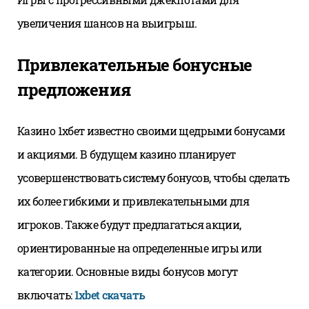
увеличения шансов на выигрыш.
Привлекательные бонусные
предложения
Казино 1хбет известно своими щедрыми бонусами
и акциями. В будущем казино планирует
усовершенствовать систему бонусов, чтобы сделать
их более гибкими и привлекательными для
игроков. Также будут предлагаться акции,
ориентированные на определенные игры или
категории. Основные виды бонусов могут
включать:
1xbet скачать