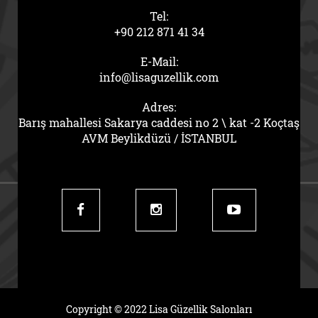
Tel:
+90 212 871 41 34
E-Mail:
info@lisaguzellik.com
Adres:
Barış mahallesi Sakarya caddesi no 2 \ kat -2 Koçtaş
AVM Beylikdüzü / İSTANBUL
Copyright © 2022 Lisa Güzellik Salonları