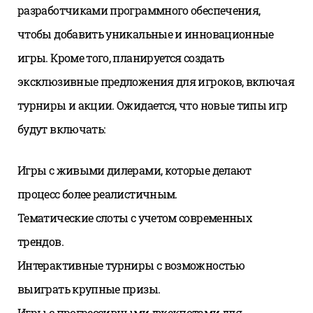
разработчиками программного обеспечения,
чтобы добавить уникальные и инновационные
игры. Кроме того, планируется создать
эксклюзивные предложения для игроков, включая
турниры и акции. Ожидается, что новые типы игр
будут включать:
Игры с живыми дилерами, которые делают
процесс более реалистичным.
Тематические слоты с учетом современных
трендов.
Интерактивные турниры с возможностью
выиграть крупные призы.
Игры с прогрессивными джекпотами для