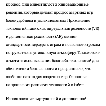
процесс. Они инвестируют в инновационные
решения, которые делают процесс азартных игр
более удобным и увлекательным. Применение
технологий, таких как виртуальная реальность (VR)
и дополненная реальность (AR), меняет
стандартные подходы к играм и позволяет игрокам
погружаться в уникальную атмосферу. Также стоит
отметить использование блокчейн-технологий для
обеспечения безопасности и прозрачности, что
особенно важно для азартных игр. Основные
направления развития технологий в 1хбет:
Использование виртуальной и дополненной