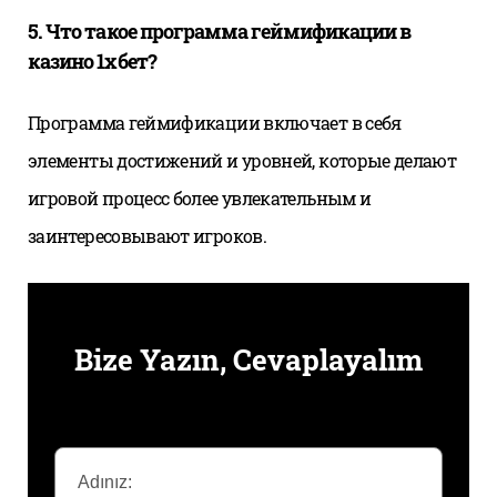
5. Что такое программа геймификации в
казино 1хбет?
Программа геймификации включает в себя
элементы достижений и уровней, которые делают
игровой процесс более увлекательным и
заинтересовывают игроков.
Bize Yazın, Cevaplayalım