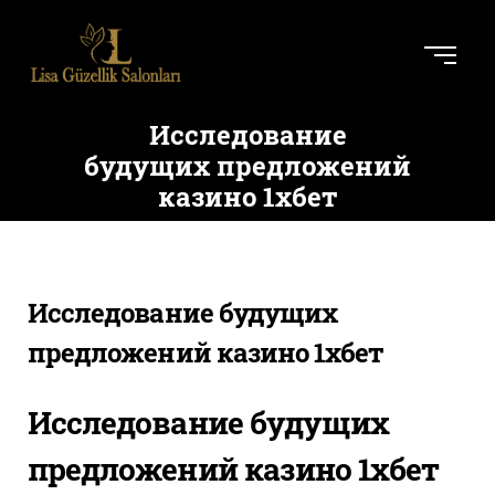
Исследование
будущих предложений
казино 1хбет
Исследование будущих
предложений казино 1хбет
Исследование будущих
предложений казино 1хбет