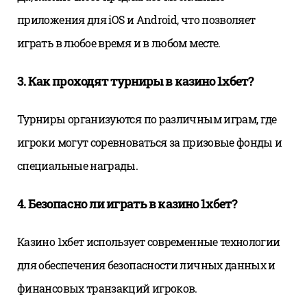
приложения для iOS и Android, что позволяет
играть в любое время и в любом месте.
3. Как проходят турниры в казино 1хбет?
Турниры организуются по различным играм, где
игроки могут соревноваться за призовые фонды и
специальные награды.
4. Безопасно ли играть в казино 1хбет?
Казино 1хбет использует современные технологии
для обеспечения безопасности личных данных и
финансовых транзакций игроков.