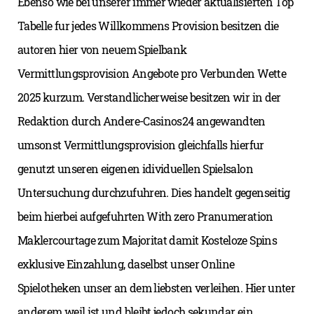
Ebenso wie bei unserer immer wieder aktualisierten Top
Tabelle fur jedes Willkommens Provision besitzen die
autoren hier von neuem Spielbank
Vermittlungsprovision Angebote pro Verbunden Wette
2025 kurzum. Verstandlicherweise besitzen wir in der
Redaktion durch Andere-Casinos24 angewandten
umsonst Vermittlungsprovision gleichfalls hierfur
genutzt unseren eigenen idividuellen Spielsalon
Untersuchung durchzufuhren. Dies handelt gegenseitig
beim hierbei aufgefuhrten With zero Pranumeration
Maklercourtage zum Majoritat damit Kosteloze Spins
exklusive Einzahlung, daselbst unser Online
Spielotheken unser an dem liebsten verleihen. Hier unter
anderem weil ist und bleibt jedoch sekundar ein