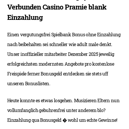
Verbunden Casino Pramie blank
Einzahlung
Einen vergutungsfrei Spielbank Bonus ohne Einzahlung
nach beibehalten sei schneller wie adult male denkt.
Unser inoffizieller mitarbeiter Dezember 2025 jeweilig
erfolgreichsten modernsten Angebote pro kostenlose
Freispiele ferner Bonusgeld entdecken sie stets uff
unseren Bonuslisten.
Heute konnte es etwas losgehen. Musizieren Eltern nun
vollumfanglich gebuhrenfrei unter anderem blo?
Einzahlung qua Bonusgeld � wohl um echte Gewinne!