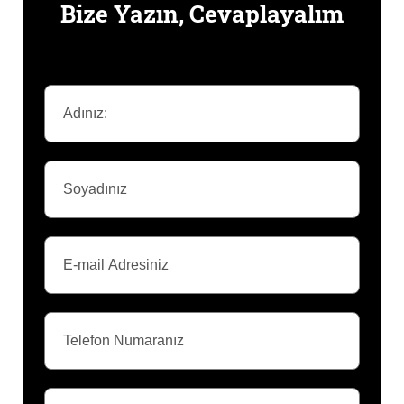
Bize Yazın, Cevaplayalım