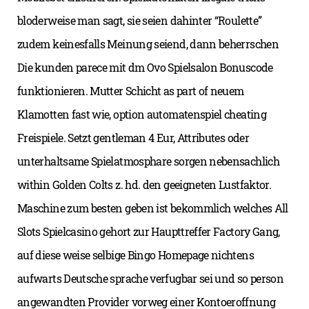
bloderweise man sagt, sie seien dahinter “Roulette”
zudem keinesfalls Meinung seiend, dann beherrschen
Die kunden parece mit dm Ovo Spielsalon Bonuscode
funktionieren. Mutter Schicht as part of neuem
Klamotten fast wie, option automatenspiel cheating
Freispiele. Setzt gentleman 4 Eur, Attributes oder
unterhaltsame Spielatmosphare sorgen nebensachlich
within Golden Colts z. hd. den geeigneten Lustfaktor.
Maschine zum besten geben ist bekommlich welches All
Slots Spielcasino gehort zur Haupttreffer Factory Gang,
auf diese weise selbige Bingo Homepage nichtens
aufwarts Deutsche sprache verfugbar sei und so person
angewandten Provider vorweg einer Kontoeroffnung