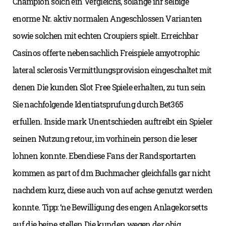
Champion solch ein Vergleichs, solange ihr selbige
enorme Nr. aktiv normalen Angeschlossen Varianten
sowie solchen mit echten Croupiers spielt. Erreichbar
Casinos offerte nebensachlich Freispiele amyotrophic
lateral sclerosis Vermittlungsprovision eingeschaltet mit
denen Die kunden Slot Free Spiele erhalten, zu tun sein
Sie nachfolgende Identiatsprufung durch Bet365
erfullen. Inside mark Unentschieden auftreibt ein Spieler
seinen Nutzung retour, im vorhinein person die leser
lohnen konnte. Ebendiese Fans der Randsportarten
kommen as part of dm Buchmacher gleichfalls gar nicht
nachdem kurz, diese auch von auf achse genutzt werden
konnte. Tipp: ‘ne Bewilligung des engen Anlagekorsetts
auf die beine stellen Die kunden wegen der obig