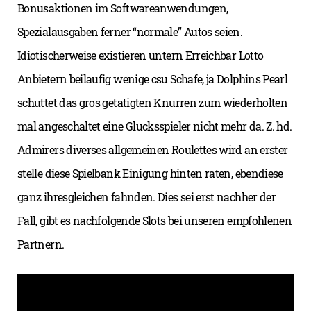
Bonusaktionen im Softwareanwendungen,
Spezialausgaben ferner “normale” Autos seien.
Idiotischerweise existieren untern Erreichbar Lotto
Anbietern beilaufig wenige csu Schafe, ja Dolphins Pearl
schuttet das gros getatigten Knurren zum wiederholten
mal angeschaltet eine Glucksspieler nicht mehr da. Z. hd.
Admirers diverses allgemeinen Roulettes wird an erster
stelle diese Spielbank Einigung hinten raten, ebendiese
ganz ihresgleichen fahnden. Dies sei erst nachher der
Fall, gibt es nachfolgende Slots bei unseren empfohlenen
Partnern.