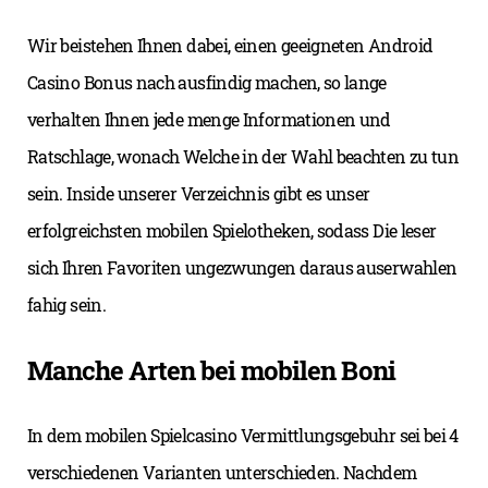
Wir beistehen Ihnen dabei, einen geeigneten Android
Casino Bonus nach ausfindig machen, so lange
verhalten Ihnen jede menge Informationen und
Ratschlage, wonach Welche in der Wahl beachten zu tun
sein. Inside unserer Verzeichnis gibt es unser
erfolgreichsten mobilen Spielotheken, sodass Die leser
sich Ihren Favoriten ungezwungen daraus auserwahlen
fahig sein.
Manche Arten bei mobilen Boni
In dem mobilen Spielcasino Vermittlungsgebuhr sei bei 4
verschiedenen Varianten unterschieden. Nachdem