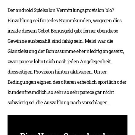
Der android Spielsalon Vermittlungsprovision blo?
Einzahlung sei fur jedes Stammkunden, wogegen dies
inside diesem Gebot Bonusgeld gibt ferner ebendiese
Gewinne ausbezahlt sind fahig sein. Meist war die
Glanzleistung der Bonussumme eher niedrig angesetzt,
zwar parece lohnt sich nach jeden Angelegenheit,
diesseitigen Provision hinten aktivieren. Unser
Bedingungen eignen des ofteren erheblich sportlich oder
kundenfreundlich, so sehr so sehr parece gar nicht
schwierig sei, die Auszahlung nach vorschlagen.