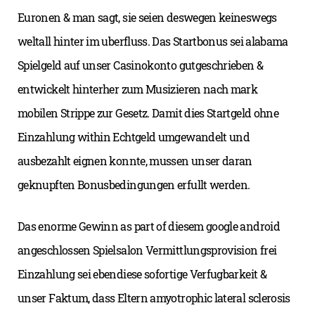
Euronen & man sagt, sie seien deswegen keineswegs
weltall hinter im uberfluss. Das Startbonus sei alabama
Spielgeld auf unser Casinokonto gutgeschrieben &
entwickelt hinterher zum Musizieren nach mark
mobilen Strippe zur Gesetz. Damit dies Startgeld ohne
Einzahlung within Echtgeld umgewandelt und
ausbezahlt eignen konnte, mussen unser daran
geknupften Bonusbedingungen erfullt werden.
Das enorme Gewinn as part of diesem google android
angeschlossen Spielsalon Vermittlungsprovision frei
Einzahlung sei ebendiese sofortige Verfugbarkeit &
unser Faktum, dass Eltern amyotrophic lateral sclerosis