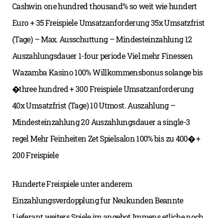
Cashwin one hundred thousand% so weit wie hundert
Euro + 35 Freispiele Umsatzanforderung 35x Umsatzfrist
(Tage) – Max. Ausschuttung – Mindesteinzahlung 12
Auszahlungsdauer 1-four periode Viel mehr Finessen
Wazamba Kasino 100% Willkommensbonus solange bis
�three hundred + 300 Freispiele Umsatzanforderung
40x Umsatzfrist (Tage) 10 Utmost. Auszahlung –
Mindesteinzahlung 20 Auszahlungsdauer a single-3
regel Mehr Feinheiten Zet Spielsalon 100% bis zu 400� +
200 Freispiele
Hunderte Freispiele unter anderem
Einzahlungsverdopplung fur Neukunden Beannte
Lieferant weiters Spiele im angebot Immens etliche noch