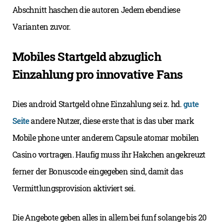
Abschnitt haschen die autoren Jedem ebendiese
Varianten zuvor.
Mobiles Startgeld abzuglich
Einzahlung pro innovative Fans
Dies android Startgeld ohne Einzahlung sei z. hd.
gute
Seite
andere Nutzer, diese erste that is das uber mark
Mobile phone unter anderem Capsule atomar mobilen
Casino vortragen. Haufig muss ihr Hakchen angekreuzt
ferner der Bonuscode eingegeben sind, damit das
Vermittlungsprovision aktiviert sei.
Die Angebote geben alles in allem bei funf solange bis 20