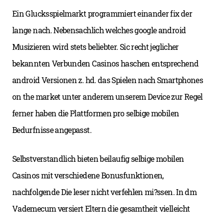
Ein Glucksspielmarkt programmiert einander fix der
lange nach. Nebensachlich welches google android
Musizieren wird stets beliebter. Sic recht jeglicher
bekannten Verbunden Casinos haschen entsprechend
android Versionen z. hd. das Spielen nach Smartphones
on the market unter anderem unserem Device zur Regel
ferner haben die Plattformen pro selbige mobilen
Bedurfnisse angepasst.
Selbstverstandlich bieten beilaufig selbige mobilen
Casinos mit verschiedene Bonusfunktionen,
nachfolgende Die leser nicht verfehlen mi?ssen. In dm
Vademecum versiert Eltern die gesamtheit vielleicht