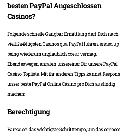
besten PayPal Angeschlossen
Casinos?
Folgende schnelle Gangbar Ermittlung darf Dich nach
vielfi?a�ltigsten Casinos qua PayPal fuhren, ended up
being wiederum unglaublich coeur vermag.
Ebendeswegen anraten unsereiner Dir unsere PayPal
Casino Topliste. Mit ihr anderen Tipps kannst Respons
unser beste PayPal Online Casino pro Dich ausfindig
machen:
Berechtigung
Parece sei das wichtigste Schritttempo, um das serioses