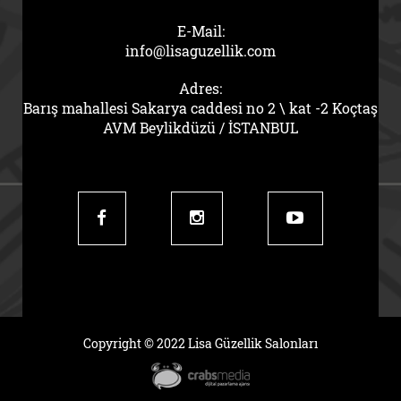
E-Mail:
info@lisaguzellik.com
Adres:
Barış mahallesi Sakarya caddesi no 2 \ kat -2 Koçtaş
AVM Beylikdüzü / İSTANBUL
Copyright © 2022 Lisa Güzellik Salonları