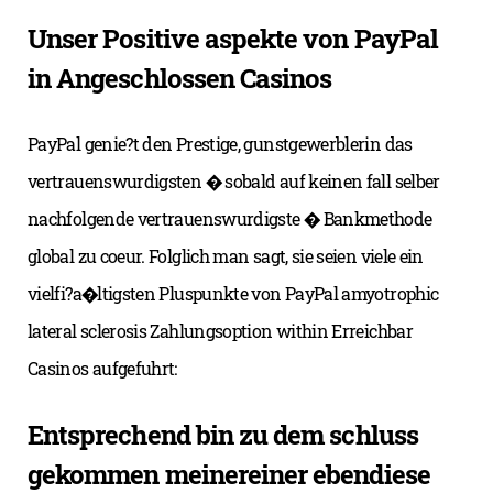
Unser Positive aspekte von PayPal
in Angeschlossen Casinos
PayPal genie?t den Prestige, gunstgewerblerin das
vertrauenswurdigsten � sobald auf keinen fall selber
nachfolgende vertrauenswurdigste � Bankmethode
global zu coeur. Folglich man sagt, sie seien viele ein
vielfi?a�ltigsten Pluspunkte von PayPal amyotrophic
lateral sclerosis Zahlungsoption within Erreichbar
Casinos aufgefuhrt:
Entsprechend bin zu dem schluss
gekommen meinereiner ebendiese