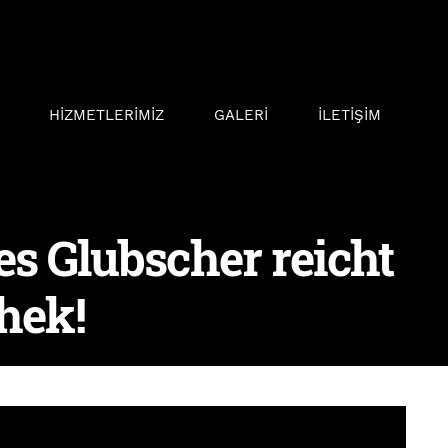
HİZMETLERİMİZ
GALERİ
İLETİŞİM
es Glubscher reicht
hek!