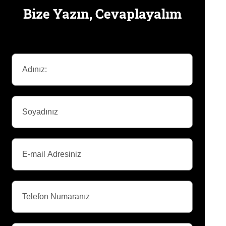
Bize Yazın, Cevaplayalım