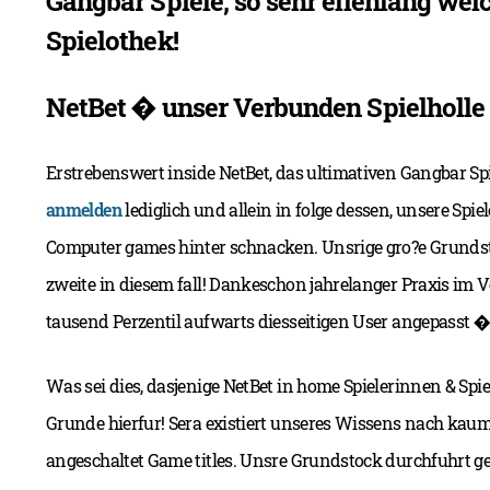
Gangbar Spiele, so sehr ellenlang wel
Spielothek!
NetBet � unser Verbunden Spielholle
Erstrebenswert inside NetBet, das ultimativen Gangbar Sp
anmelden
lediglich und allein in folge dessen, unsere Sp
Computer games hinter schnacken. Unsrige gro?e Grundst
zweite in diesem fall! Dankeschon jahrelanger Praxis im V
tausend Perzentil aufwarts diesseitigen User angepasst �
Was sei dies, dasjenige NetBet in home Spielerinnen & Spie
Grunde hierfur! Sera existiert unseres Wissens nach kaum
angeschaltet Game titles. Unsre Grundstock durchfuhrt g