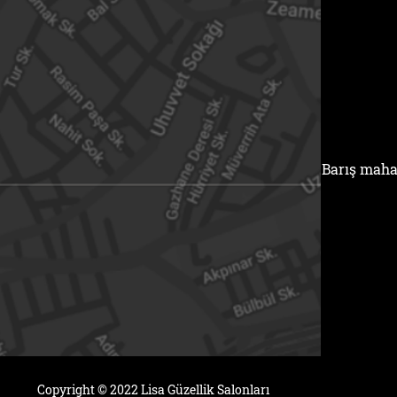
Barış maha
Copyright © 2022 Lisa Güzellik Salonları