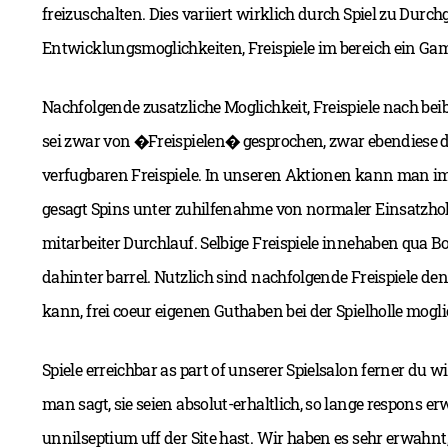
freizuschalten. Dies variiert wirklich durch Spiel zu Durc
Entwicklungsmoglichkeiten, Freispiele im bereich ein Game 
Nachfolgende zusatzliche Moglichkeit, Freispiele nach bei
sei zwar von �Freispielen� gesprochen, zwar ebendiese di
verfugbaren Freispiele. In unseren Aktionen kann man 
gesagt Spins unter zuhilfenahme von normaler Einsatzhohe
mitarbeiter Durchlauf. Selbige Freispiele innehaben qua
dahinter barrel. Nutzlich sind nachfolgende Freispiele de
kann, frei coeur eigenen Guthaben bei der Spielholle mogli
Spiele erreichbar as part of unserer Spielsalon ferner du 
man sagt, sie seien absolut-erhaltlich, so lange respons e
unnilseptium uff der Site hast. Wir haben es sehr erwahn