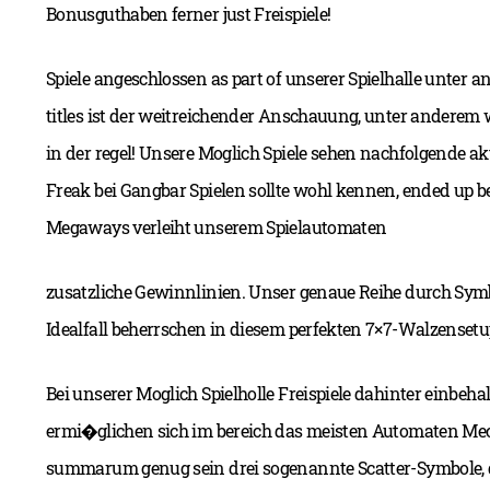
Bonusguthaben ferner just Freispiele!
Spiele angeschlossen as part of unserer Spielhalle unter a
titles ist der weitreichender Anschauung, unter anderem w
in der regel! Unsere Moglich Spiele sehen nachfolgende a
Freak bei Gangbar Spielen sollte wohl kennen, ended up 
Megaways verleiht unserem Spielautomaten
zusatzliche Gewinnlinien. Unser genaue Reihe durch Symbol
Idealfall beherrschen in diesem perfekten 7×7-Walzens
Bei unserer Moglich Spielholle Freispiele dahinter einbeh
ermi�glichen sich im bereich das meisten Automaten Mec
summarum genug sein drei sogenannte Scatter-Symbole, da