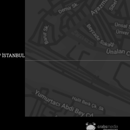
 / İSTANBUL