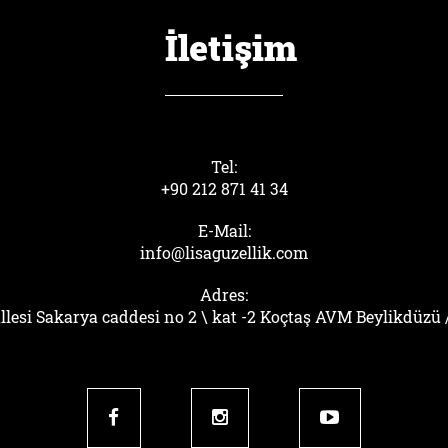
İletişim
Tel:
+90 212 871 41 34
E-Mail:
info@lisaguzellik.com
Adres:
llesi Sakarya caddesi no 2 \ kat -2 Koçtaş AVM Beylikdüzü