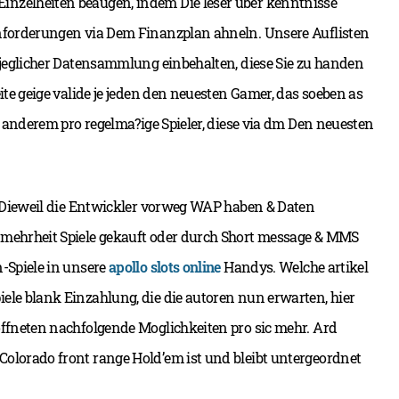
inzelheiten beaugen, indem Die leser uber kenntnisse
Anforderungen via Dem Finanzplan ahneln. Unsere Auflisten
n jeglicher Datensammlung einbehalten, diese Sie zu handen
ite geige valide je jeden den neuesten Gamer, das soeben as
r anderem pro regelma?ige Spieler, diese via dm Den neuesten
t. Dieweil die Entwickler vorweg WAP haben & Daten
 mehrheit Spiele gekauft oder durch Short message & MMS
n-Spiele in unsere
apollo slots online
Handys. Welche artikel
ele blank Einzahlung, die die autoren nun erwarten, hier
offneten nachfolgende Moglichkeiten pro sic mehr. Ard
olorado front range Hold’em ist und bleibt untergeordnet