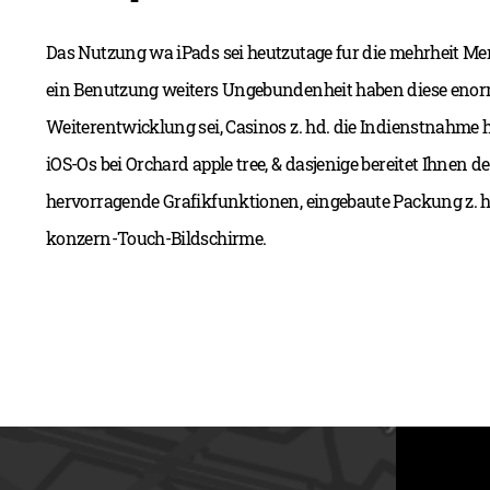
Das Nutzung wa iPads sei heutzutage fur die mehrheit M
ein Benutzung weiters Ungebundenheit haben diese enorm
Weiterentwicklung sei, Casinos z. hd. die Indienstnahme 
iOS-Os bei Orchard apple tree, & dasjenige bereitet Ihnen 
hervorragende Grafikfunktionen, eingebaute Packung z. h
konzern-Touch-Bildschirme.