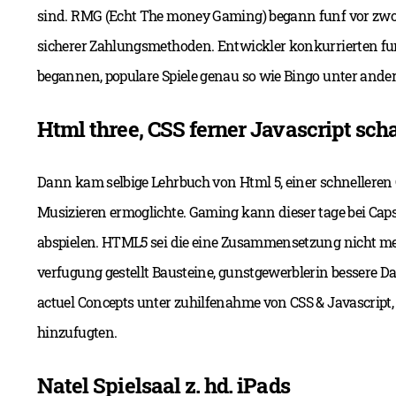
sind. RMG (Echt The money Gaming) begann funf vor zwol
sicherer Zahlungsmethoden. Entwickler konkurrierten funf
begannen, populare Spiele genau so wie Bingo unter ande
Html three, CSS ferner Javascript scha
Dann kam selbige Lehrbuch von Html 5, einer schnellere
Musizieren ermoglichte. Gaming kann dieser tage bei Ca
abspielen. HTML5 sei die eine Zusammensetzung nicht meh
verfugung gestellt Bausteine, gunstgewerblerin bessere 
actuel Concepts unter zuhilfenahme von CSS & Javascript
hinzufugten.
Natel Spielsaal z. hd. iPads