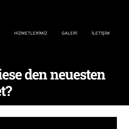
HİZMETLERİMİZ
GALERİ
İLETİŞİM
diese den neuesten
t?