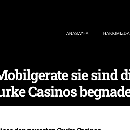
ANASAYFA
HAKKIMIZDA
Mobilgerate sie sind 
urke Casinos begnade