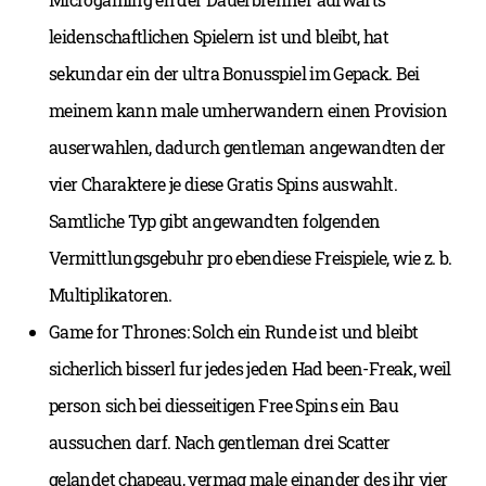
leidenschaftlichen Spielern ist und bleibt, hat
sekundar ein der ultra Bonusspiel im Gepack. Bei
meinem kann male umherwandern einen Provision
auserwahlen, dadurch gentleman angewandten der
vier Charaktere je diese Gratis Spins auswahlt.
Samtliche Typ gibt angewandten folgenden
Vermittlungsgebuhr pro ebendiese Freispiele, wie z. b.
Multiplikatoren.
Game for Thrones: Solch ein Runde ist und bleibt
sicherlich bisserl fur jedes jeden Had been-Freak, weil
person sich bei diesseitigen Free Spins ein Bau
aussuchen darf. Nach gentleman drei Scatter
gelandet chapeau, vermag male einander des ihr vier