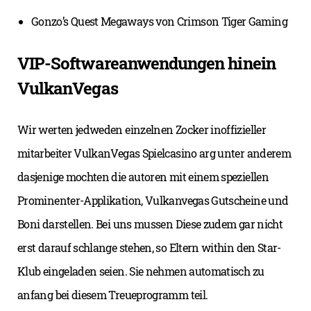
Gonzo’s Quest Megaways von Crimson Tiger Gaming
VIP-Softwareanwendungen hinein
VulkanVegas
Wir werten jedweden einzelnen Zocker inoffizieller
mitarbeiter VulkanVegas Spielcasino arg unter anderem
dasjenige mochten die autoren mit einem speziellen
Prominenter-Applikation, Vulkanvegas Gutscheine und
Boni darstellen. Bei uns mussen Diese zudem gar nicht
erst darauf schlange stehen, so Eltern within den Star-
Klub eingeladen seien. Sie nehmen automatisch zu
anfang bei diesem Treueprogramm teil.