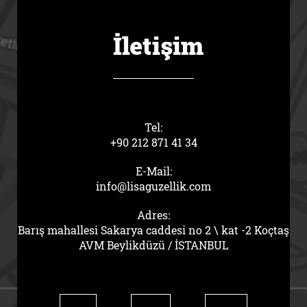
İletişim
Tel:
+90 212 871 41 34
E-Mail:
info@lisaguzellik.com
Adres:
Barış mahallesi Sakarya caddesi no 2 \ kat -2 Koçtaş
AVM Beylikdüzü / İSTANBUL