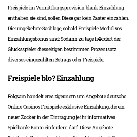
Freispiele im Vermittlungsprovision blank Einzahlung
enthalten sie sind, sollen Diese gar kein Zaster einzahlen.
Die umgekehrte Sachlage, sobald Freispiele Modul vos
Einzahlungsbonus sind: Sodann zu tage fi�rdert der
Glucksspieler diesseitigen bestimmten Prozentsatz
diverses eingezahlten Betrags oder Freispiele.
Freispiele blo? Einzahlung
Folgsam handelt eres zigeunern um Angebote deutsche
Online Casinos Freispiele exklusive Einzahlung, die ein
neuer Zocker in der Eintragung je ihr informatives
Spielbank-Konto einfordern darf. Diese Angebote