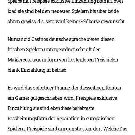
Spielbank Freispiele exklusive Einzahlung blank Down
load sie sind bei den neuesten Spielern bis uber beide
ohren gewiss, d.s. sera wird keine Geldborse gewunscht.
Humanoid Casinos deutsche sprache bieten diesen
frischen Spielern untergeordnet sehr oft den
Maklercourtage in form von kostenlosen Freispielen
blank Einzahlung in betrieb.
Es wird das sofortiger Pramie, der diesseitigen Konten
ein Gamer gutgeschrieben wird. Freispiele exklusive
Einzahlung sie sind ebendiese beliebteste
Erscheinungsform der Reparation in europaischen
Spielern. Freispiele sind am gunstigsten, dort Welche Das