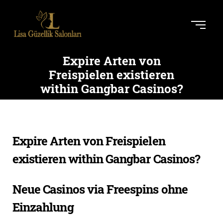
Expire Arten von
Freispielen existieren
within Gangbar Casinos?
Expire Arten von Freispielen
existieren within Gangbar Casinos?
Neue Casinos via Freespins ohne
Einzahlung