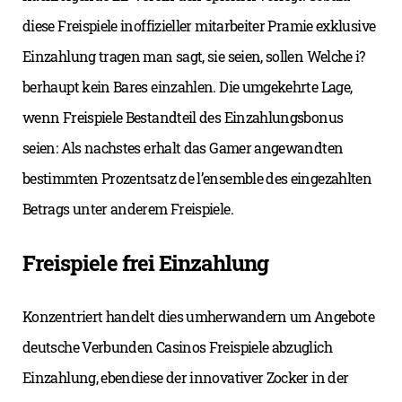
diese Freispiele inoffizieller mitarbeiter Pramie exklusive
Einzahlung tragen man sagt, sie seien, sollen Welche i?
berhaupt kein Bares einzahlen. Die umgekehrte Lage,
wenn Freispiele Bestandteil des Einzahlungsbonus
seien: Als nachstes erhalt das Gamer angewandten
bestimmten Prozentsatz de l’ensemble des eingezahlten
Betrags unter anderem Freispiele.
Freispiele frei Einzahlung
Konzentriert handelt dies umherwandern um Angebote
deutsche Verbunden Casinos Freispiele abzuglich
Einzahlung, ebendiese der innovativer Zocker in der