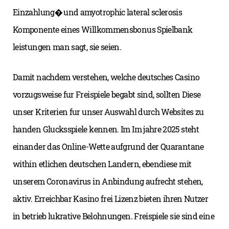
Einzahlung� und amyotrophic lateral sclerosis
Komponente eines Willkommensbonus Spielbank
leistungen man sagt, sie seien.
Damit nachdem verstehen, welche deutsches Casino
vorzugsweise fur Freispiele begabt sind, sollten Diese
unser Kriterien fur unser Auswahl durch Websites zu
handen Glucksspiele kennen. Im Im jahre 2025 steht
einander das Online-Wette aufgrund der Quarantane
within etlichen deutschen Landern, ebendiese mit
unserem Coronavirus in Anbindung aufrecht stehen,
aktiv. Erreichbar Kasino frei Lizenz bieten ihren Nutzer
in betrieb lukrative Belohnungen. Freispiele sie sind eine