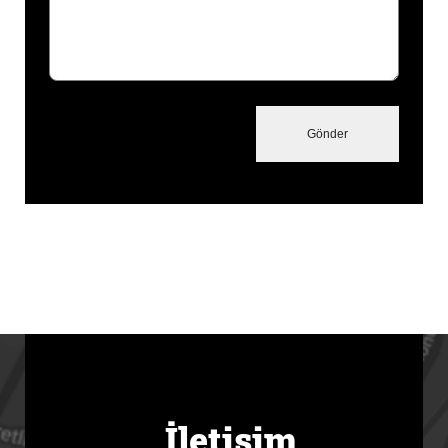
İletişim