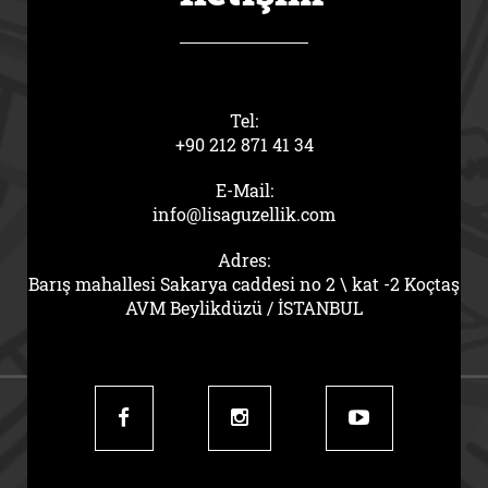
Tel:
+90 212 871 41 34
E-Mail:
info@lisaguzellik.com
Adres:
Barış mahallesi Sakarya caddesi no 2 \ kat -2 Koçtaş
AVM Beylikdüzü / İSTANBUL