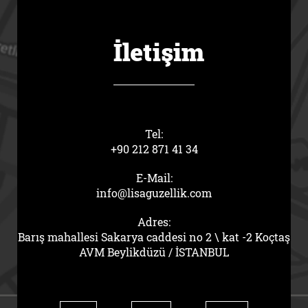
İletişim
Tel:
+90 212 871 41 34
E-Mail:
info@lisaguzellik.com
Adres:
Barış mahallesi Sakarya caddesi no 2 \ kat -2 Koçtaş
AVM Beylikdüzü / İSTANBUL