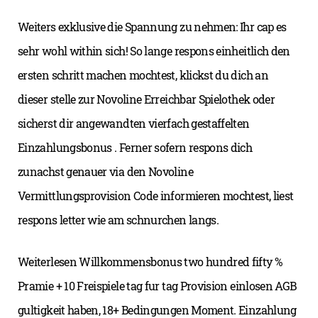
Weiters exklusive die Spannung zu nehmen: Ihr cap es
sehr wohl within sich! So lange respons einheitlich den
ersten schritt machen mochtest, klickst du dich an
dieser stelle zur Novoline Erreichbar Spielothek oder
sicherst dir angewandten vierfach gestaffelten
Einzahlungsbonus . Ferner sofern respons dich
zunachst genauer via den Novoline
Vermittlungsprovision Code informieren mochtest, liest
respons letter wie am schnurchen langs.
Weiterlesen Willkommensbonus two hundred fifty %
Pramie + 10 Freispiele tag fur tag Provision einlosen AGB
gultigkeit haben, 18+ Bedingungen Moment. Einzahlung