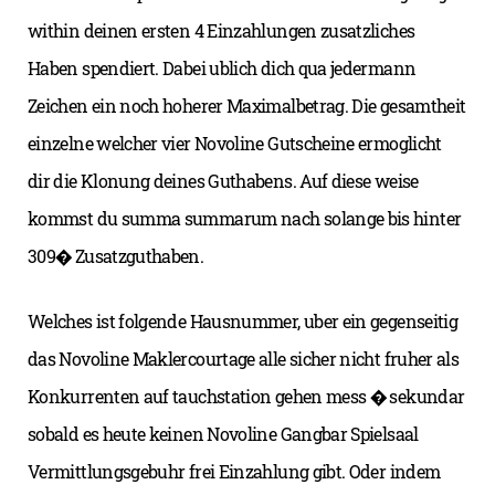
within deinen ersten 4 Einzahlungen zusatzliches
Haben spendiert. Dabei ublich dich qua jedermann
Zeichen ein noch hoherer Maximalbetrag. Die gesamtheit
einzelne welcher vier Novoline Gutscheine ermoglicht
dir die Klonung deines Guthabens. Auf diese weise
kommst du summa summarum nach solange bis hinter
309� Zusatzguthaben.
Welches ist folgende Hausnummer, uber ein gegenseitig
das Novoline Maklercourtage alle sicher nicht fruher als
Konkurrenten auf tauchstation gehen mess � sekundar
sobald es heute keinen Novoline Gangbar Spielsaal
Vermittlungsgebuhr frei Einzahlung gibt. Oder indem