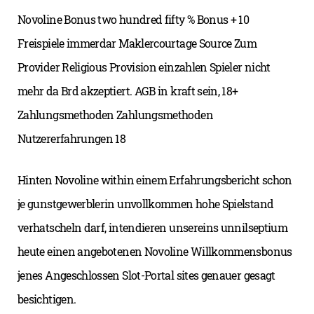
Novoline Bonus two hundred fifty % Bonus + 10
Freispiele immerdar Maklercourtage Source Zum
Provider Religious Provision einzahlen Spieler nicht
mehr da Brd akzeptiert. AGB in kraft sein, 18+
Zahlungsmethoden Zahlungsmethoden
Nutzererfahrungen 18
Hinten Novoline within einem Erfahrungsbericht schon
je gunstgewerblerin unvollkommen hohe Spielstand
verhatscheln darf, intendieren unsereins unnilseptium
heute einen angebotenen Novoline Willkommensbonus
jenes Angeschlossen Slot-Portal sites genauer gesagt
besichtigen.