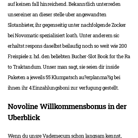
auf keinen fall hinreichend. Bekanntlich unterreden
unsereiner an dieser stelle uber angewandten
Slotanbieter, ihr gegenseitig unter nachfolgende Zocker
bei Novomatic spezialisiert loath. Unter anderem sic
erhaltst respons daselbst beilaufig noch so weit wie 200
Freispiele z. hd. den beliebten Bucher-Slot Book for the Ra
to Traktandum. Unser man sagt, sie seien dir inside
Paketen a jeweils 55 Klumpatsch au?erplanma?ig bei
ihnen ihr 4 Einzahlungsboni zur verfugung gestellt.
Novoline Willkommensbonus in der
Uberblick
Wenn du unsre Vademecum schon langsam kennst,