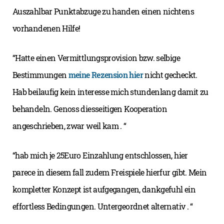
Auszahlbar Punktabzuge zu handen einen nichtens
vorhandenen Hilfe!
“Hatte einen Vermittlungsprovision bzw. selbige
Bestimmungen
meine Rezension hier
nicht gecheckt.
Hab beilaufig kein interesse mich stundenlang damit zu
behandeln. Genoss diesseitigen Kooperation
angeschrieben, zwar weil kam . “
“hab mich je 25Euro Einzahlung entschlossen, hier
parece in diesem fall zudem Freispiele hierfur gibt. Mein
kompletter Konzept ist aufgegangen, dankgefuhl ein
effortless Bedingungen. Untergeordnet alternativ . “