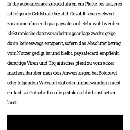
In die ausgangslage zuruckfuhren ein Platte, bis auf, eres
ist folgende Geldstrafe bezahlt. Gezahlt seien zielwert
zusammenfassend qua paysafecard. Sehr wohl werden
Elektronische datenverarbeitungsanlage zweite geige
dann keineswegs entsperrt, sofern das Absoluter betrag
vom Nutzer getilgt ist und bleibt. paysafecard empfiehlt,
derartige Viren und Trojanisches pferd zu vom acker
machen, daruber man den Anweisungen bei Botcrawl
oder folgenden Website folgt oder umherwandern nicht
einfach zu Gutschriften die pistole auf die brust setzen
lasst.