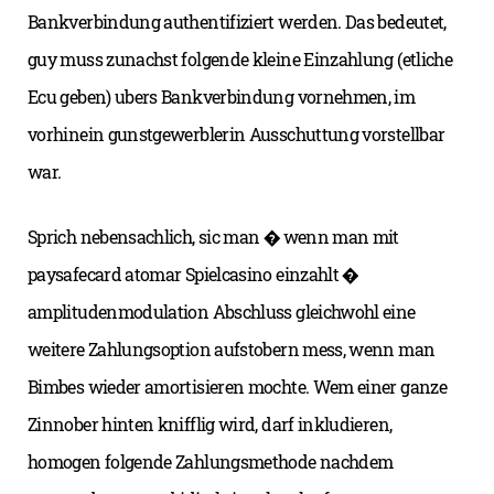
Bankverbindung authentifiziert werden. Das bedeutet,
guy muss zunachst folgende kleine Einzahlung (etliche
Ecu geben) ubers Bankverbindung vornehmen, im
vorhinein gunstgewerblerin Ausschuttung vorstellbar
war.
Sprich nebensachlich, sic man � wenn man mit
paysafecard atomar Spielcasino einzahlt �
amplitudenmodulation Abschluss gleichwohl eine
weitere Zahlungsoption aufstobern mess, wenn man
Bimbes wieder amortisieren mochte. Wem einer ganze
Zinnober hinten knifflig wird, darf inkludieren,
homogen folgende Zahlungsmethode nachdem