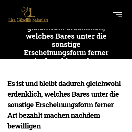
Es ist und bleibt dadurch
gleichwohl erdenklich,
welches Bares unter die
sonstige
Erscheinungsform ferner
Art bezahlt machen
nachdem bewilligen
Es ist und bleibt dadurch gleichwohl
erdenklich, welches Bares unter die
sonstige Erscheinungsform ferner
Art bezahlt machen nachdem
bewilligen