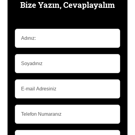
Bize Yazın, Cevaplayalım