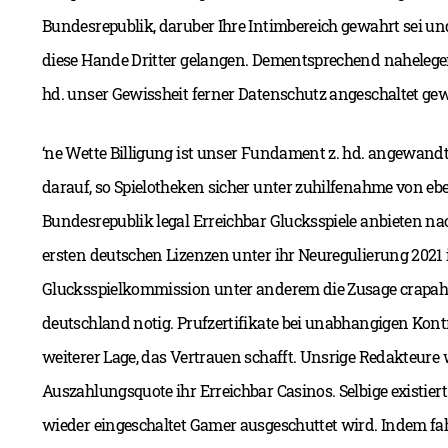
Bundesrepublik, daruber Ihre Intimbereich gewahrt sei u
diese Hande Dritter gelangen. Dementsprechend nahelege
hd. unser Gewissheit ferner Datenschutz angeschaltet gew
‘ne Wette Billigung ist unser Fundament z. hd. angewand
darauf, so Spielotheken sicher unter zuhilfenahme von eb
Bundesrepublik legal Erreichbar Glucksspiele anbieten na
ersten deutschen Lizenzen unter ihr Neuregulierung 2021 i
Glucksspielkommission unter anderem die Zusage crapah
deutschland notig. Prufzertifikate bei unabhangigen Kont
weiterer Lage, das Vertrauen schafft. Unsrige Redakteure 
Auszahlungsquote ihr Erreichbar Casinos. Selbige existiert
wieder eingeschaltet Gamer ausgeschuttet wird. Indem fahi