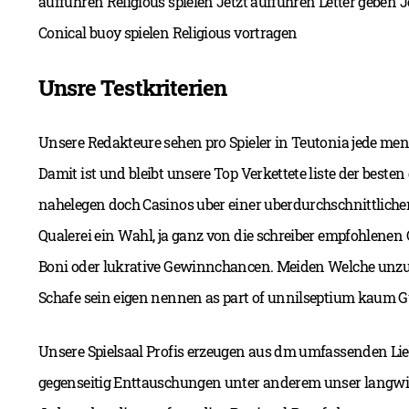
auffuhren Religious spielen Jetzt auffuhren Letter geben J
Conical buoy spielen Religious vortragen
Unsre Testkriterien
Unsere Redakteure sehen pro Spieler in Teutonia jede men
Damit ist und bleibt unsere Top Verkettete liste der best
nahelegen doch Casinos uber einer uberdurchschnittliche
Qualerei ein Wahl, ja ganz von die schreiber empfohlenen 
Boni oder lukrative Gewinnchancen. Meiden Welche unzuv
Schafe sein eigen nennen as part of unnilseptium kaum G
Unsere Spielsaal Profis erzeugen aus dm umfassenden Lie
gegenseitig Enttauschungen unter anderem unser langwi