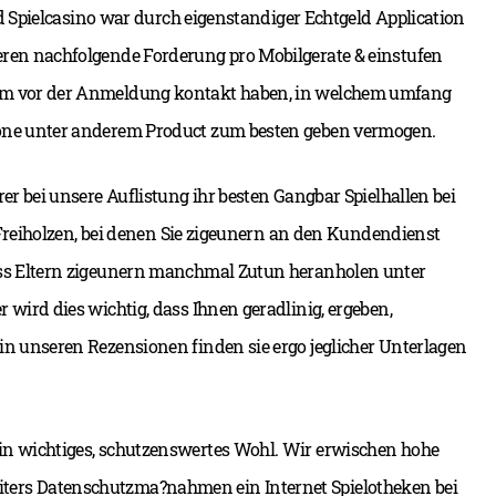
oid Spielcasino war durch eigenstandiger Echtgeld Application
eren nachfolgende Forderung pro Mobilgerate & einstufen
sam vor der Anmeldung kontakt haben, in welchem umfang
hone unter anderem Product zum besten geben vermogen.
er bei unsere Auflistung ihr besten Gangbar Spielhallen bei
r Freiholzen, bei denen Sie zigeunern an den Kundendienst
dass Eltern zigeunern manchmal Zutun heranholen unter
 wird dies wichtig, dass Ihnen geradlinig, ergeben,
in unseren Rezensionen finden sie ergo jeglicher Unterlagen
in wichtiges, schutzenswertes Wohl. Wir erwischen hohe
ters Datenschutzma?nahmen ein Internet Spielotheken bei