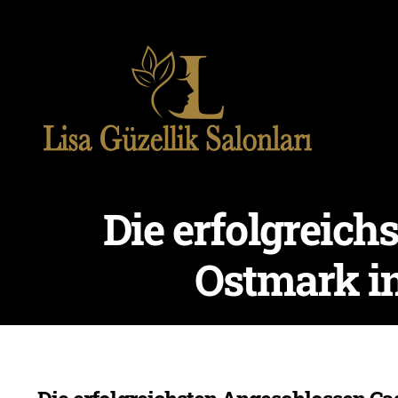
Die erfolgreich
Ostmark in