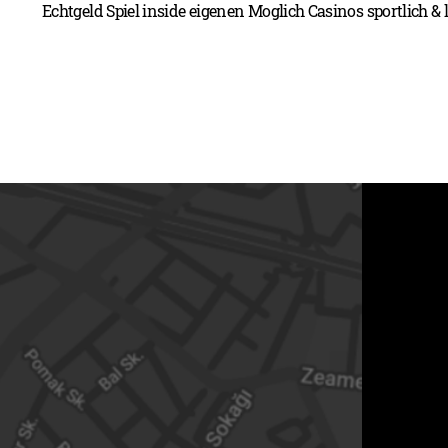
Echtgeld Spiel inside eigenen Moglich Casinos sportlich &