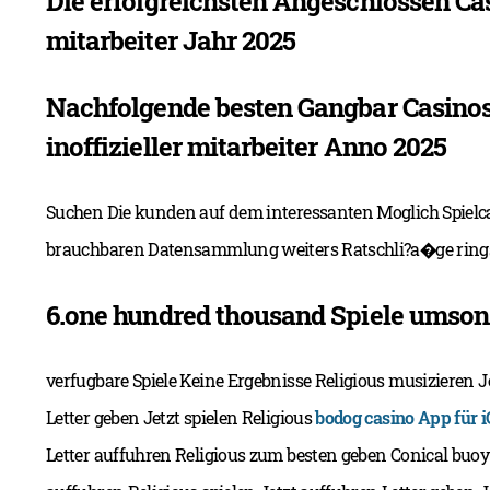
Die erfolgreichsten Angeschlossen Casi
mitarbeiter Jahr 2025
Nachfolgende besten Gangbar Casinos
inoffizieller mitarbeiter Anno 2025
Suchen Die kunden auf dem interessanten Moglich Spielcasi
brauchbaren Datensammlung weiters Ratschli?a�ge rings
6.one hundred thousand Spiele umson
verfugbare Spiele Keine Ergebnisse Religious musizieren 
Letter geben Jetzt spielen Religious
bodog casino App für 
Letter auffuhren Religious zum besten geben Conical buo