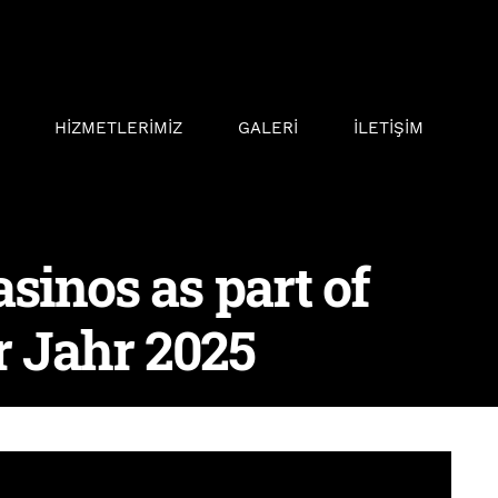
HİZMETLERİMİZ
GALERİ
İLETİŞİM
sinos as part of
r Jahr 2025