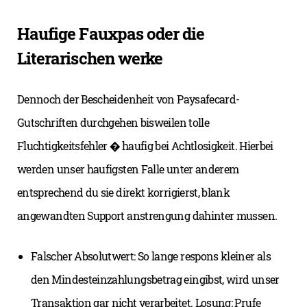
Haufige Fauxpas oder die
Literarischen werke
Dennoch der Bescheidenheit von Paysafecard-
Gutschriften durchgehen bisweilen tolle
Fluchtigkeitsfehler � haufig bei Achtlosigkeit. Hierbei
werden unser haufigsten Falle unter anderem
entsprechend du sie direkt korrigierst, blank
angewandten Support anstrengung dahinter mussen.
Falscher Absolutwert: So lange respons kleiner als
den Mindesteinzahlungsbetrag eingibst, wird unser
Transaktion gar nicht verarbeitet. Losung: Prufe