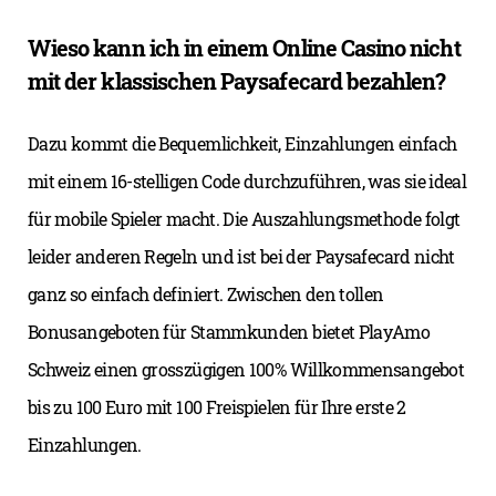
Wieso kann ich in einem Online Casino nicht
mit der klassischen Paysafecard bezahlen?
Dazu kommt die Bequemlichkeit, Einzahlungen einfach
mit einem 16-stelligen Code durchzuführen, was sie ideal
für mobile Spieler macht. Die Auszahlungsmethode folgt
leider anderen Regeln und ist bei der Paysafecard nicht
ganz so einfach definiert. Zwischen den tollen
Bonusangeboten für Stammkunden bietet PlayAmo
Schweiz einen grosszügigen 100% Willkommensangebot
bis zu 100 Euro mit 100 Freispielen für Ihre erste 2
Einzahlungen.