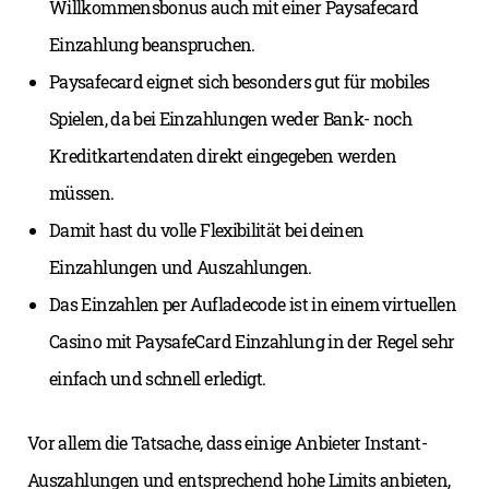
Willkommensbonus auch mit einer Paysafecard
Einzahlung beanspruchen.
Paysafecard eignet sich besonders gut für mobiles
Spielen, da bei Einzahlungen weder Bank- noch
Kreditkartendaten direkt eingegeben werden
müssen.
Damit hast du volle Flexibilität bei deinen
Einzahlungen und Auszahlungen.
Das Einzahlen per Aufladecode ist in einem virtuellen
Casino mit PaysafeCard Einzahlung in der Regel sehr
einfach und schnell erledigt.
Vor allem die Tatsache, dass einige Anbieter Instant-
Auszahlungen und entsprechend hohe Limits anbieten,