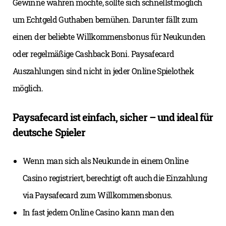
Gewinne wahren möchte, sollte sich schnellstmöglich
um Echtgeld Guthaben bemühen. Darunter fällt zum
einen der beliebte Willkommensbonus für Neukunden
oder regelmäßige Cashback Boni. Paysafecard
Auszahlungen sind nicht in jeder Online Spielothek
möglich.
Paysafecard ist einfach, sicher – und ideal für
deutsche Spieler
Wenn man sich als Neukunde in einem Online
Casino registriert, berechtigt oft auch die Einzahlung
via Paysafecard zum Willkommensbonus.
In fast jedem Online Casino kann man den