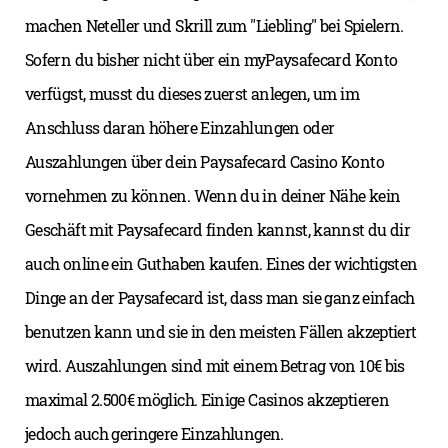
machen Neteller und Skrill zum "Liebling" bei Spielern.
Sofern du bisher nicht über ein myPaysafecard Konto
verfügst, musst du dieses zuerst anlegen, um im
Anschluss daran höhere Einzahlungen oder
Auszahlungen über dein Paysafecard Casino Konto
vornehmen zu können. Wenn du in deiner Nähe kein
Geschäft mit Paysafecard finden kannst, kannst du dir
auch online ein Guthaben kaufen. Eines der wichtigsten
Dinge an der Paysafecard ist, dass man sie ganz einfach
benutzen kann und sie in den meisten Fällen akzeptiert
wird. Auszahlungen sind mit einem Betrag von 10€ bis
maximal 2.500€ möglich. Einige Casinos akzeptieren
jedoch auch geringere Einzahlungen.