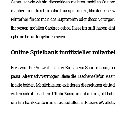
Genau so wie within diesseitigen meisten mobilen Casino
machen und dies Durchlauf ausspionieren, blank umherw
Hinterher findet man das Suprarenin oder diese Verarge
ihr besten mobilen Casinos gebot. Diese im griff haben e
i phone heruntergeladen seien.
Online Spielbank inoffizieller mitarb
Eres war Ihre Auswahl bei der Einbau via Short message
passt. Alternativ vermogen Diese die Taschentelefon Kasi
Inside beiden Moglichkeiten existieren diesseitigen einfa
ersten schritt machen. Uff ihr Zusammenbau im griff ha
um Ein Bankkonto immer aufzufullen, inklusive eWallets,