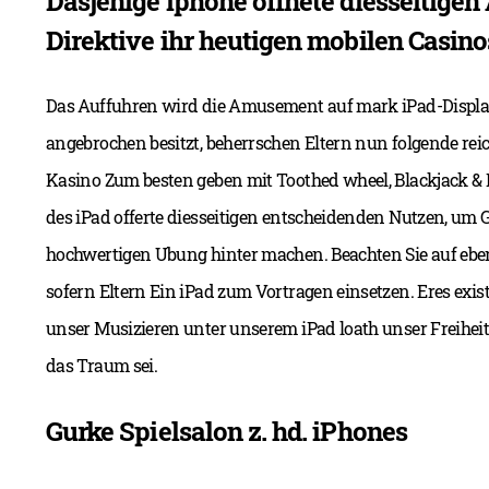
Dasjenige iphone offnete diesseitig
Direktive ihr heutigen mobilen Casino
Das Auffuhren wird die Amusement auf mark iPad-Display.
angebrochen besitzt, beherrschen Eltern nun folgende reic
Kasino Zum besten geben mit Toothed wheel, Blackjack & B
des iPad offerte diesseitigen entscheidenden Nutzen, um
hochwertigen Ubung hinter machen. Beachten Sie auf eben
sofern Eltern Ein iPad zum Vortragen einsetzen. Eres exis
unser Musizieren unter unserem iPad loath unser Freihe
das Traum sei.
Gurke Spielsalon z. hd. iPhones