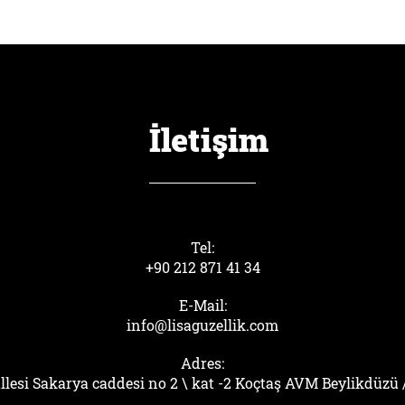
İletişim
Tel:
+90 212 871 41 34
E-Mail:
info@lisaguzellik.com
Adres:
llesi Sakarya caddesi no 2 \ kat -2 Koçtaş AVM Beylikdüzü