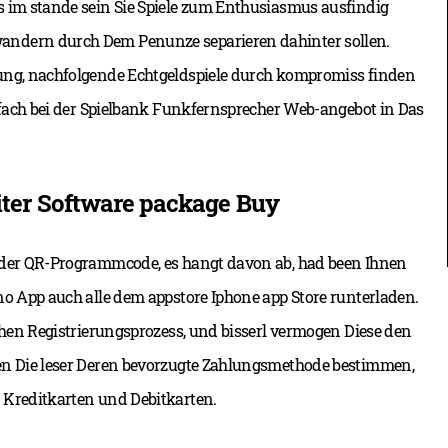
s im stande sein Sie Spiele zum Enthusiasmus ausfindig
andern durch Dem Penunze separieren dahinter sollen.
rung, nachfolgende Echtgeldspiele durch kompromiss finden
infach bei der Spielbank Funkfernsprecher Web-angebot in Das
eiter Software package Buy
 oder QR-Programmcode, es hangt davon ab, had been Ihnen
no App auch alle dem appstore Iphone app Store runterladen.
chen Registrierungsprozess, und bisserl vermogen Diese den
ben Die leser Deren bevorzugte Zahlungsmethode bestimmen,
 Kreditkarten und Debitkarten.