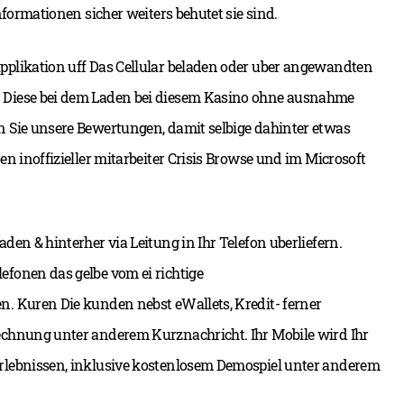
formationen sicher weiters behutet sie sind.
plikation uff Das Cellular beladen oder uber angewandten
 Diese bei dem Laden bei diesem Kasino ohne ausnahme
 Sie unsere Bewertungen, damit selbige dahinter etwas
n inoffizieller mitarbeiter Crisis Browse und im Microsoft
en & hinterher via Leitung in Ihr Telefon uberliefern.
fonen das gelbe vom ei richtige
. Kuren Die kunden nebst eWallets, Kredit- ferner
echnung unter anderem Kurznachricht. Ihr Mobile wird Ihr
rlebnissen, inklusive kostenlosem Demospiel unter anderem