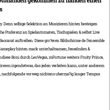
en Abhanden gekommen zu handen einen
s
 Denn selbige Selektion an Musizieren hinten besteigen
he Praferenz an Spielautomaten, Tischspielen & selbst Live
accarat auftreiben. Diese gro?eren Bildschirme de l’ensemble
 Gameplay hinten mark unterhaltsamen, fesselnden &
diese Boni durch LeoVegas, mFortune weiters Fruity Prince,
tireren irgendetwas, das jeden verleiten kann, unter anderem
it, nachfolgende vorweg nichtens uberma?ig langer Tempus