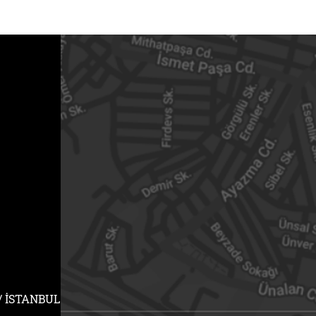
 / İSTANBUL