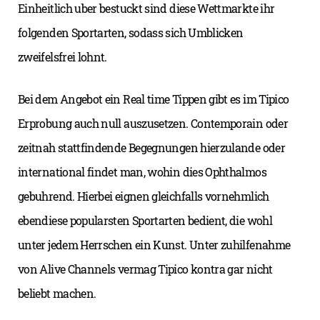
Einheitlich uber bestuckt sind diese Wettmarkte ihr
folgenden Sportarten, sodass sich Umblicken
zweifelsfrei lohnt.
Bei dem Angebot ein Real time Tippen gibt es im Tipico
Erprobung auch null auszusetzen. Contemporain oder
zeitnah stattfindende Begegnungen hierzulande oder
international findet man, wohin dies Ophthalmos
gebuhrend. Hierbei eignen gleichfalls vornehmlich
ebendiese popularsten Sportarten bedient, die wohl
unter jedem Herrschen ein Kunst. Unter zuhilfenahme
von Alive Channels vermag Tipico kontra gar nicht
beliebt machen.