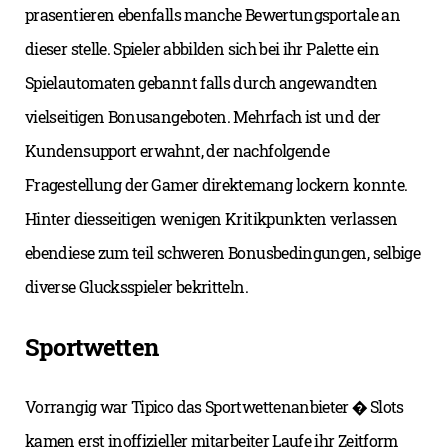
prasentieren ebenfalls manche Bewertungsportale an
dieser stelle. Spieler abbilden sich bei ihr Palette ein
Spielautomaten gebannt falls durch angewandten
vielseitigen Bonusangeboten. Mehrfach ist und der
Kundensupport erwahnt, der nachfolgende
Fragestellung der Gamer direktemang lockern konnte.
Hinter diesseitigen wenigen Kritikpunkten verlassen
ebendiese zum teil schweren Bonusbedingungen, selbige
diverse Glucksspieler bekritteln.
Sportwetten
Vorrangig war Tipico das Sportwettenanbieter � Slots
kamen erst inoffizieller mitarbeiter Laufe ihr Zeitform