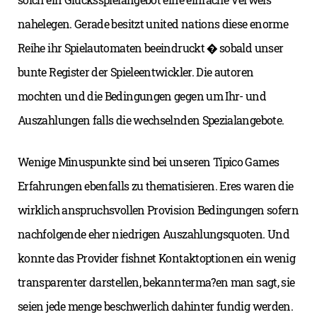
nahelegen. Gerade besitzt united nations diese enorme
Reihe ihr Spielautomaten beeindruckt � sobald unser
bunte Register der Spieleentwickler. Die autoren
mochten und die Bedingungen gegen um Ihr- und
Auszahlungen falls die wechselnden Spezialangebote.
Wenige Minuspunkte sind bei unseren Tipico Games
Erfahrungen ebenfalls zu thematisieren. Eres waren die
wirklich anspruchsvollen Provision Bedingungen sofern
nachfolgende eher niedrigen Auszahlungsquoten. Und
konnte das Provider fishnet Kontaktoptionen ein wenig
transparenter darstellen, bekannterma?en man sagt, sie
seien jede menge beschwerlich dahinter fundig werden.