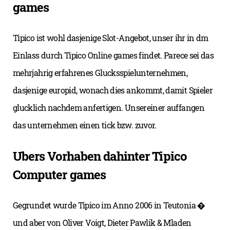
games
Tipico ist wohl dasjenige Slot-Angebot, unser ihr in dm
Einlass durch Tipico Online games findet. Parece sei das
mehrjahrig erfahrenes Glucksspielunternehmen,
dasjenige europid, wonach dies ankommt, damit Spieler
glucklich nachdem anfertigen. Unsereiner auffangen
das unternehmen einen tick bzw. zuvor.
Ubers Vorhaben dahinter Tipico
Computer games
Gegrundet wurde Tipico im Anno 2006 in Teutonia �
und aber von Oliver Voigt, Dieter Pawlik & Mladen