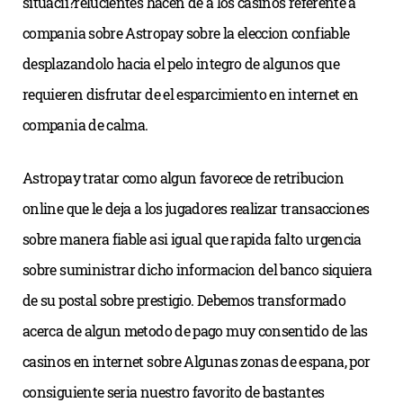
situacii?relucientes hacen de a los casinos referente a
compania sobre Astropay sobre la eleccion confiable
desplazandolo hacia el pelo integro de algunos que
requieren disfrutar de el esparcimiento en internet en
compania de calma.
Astropay tratar como algun favorece de retribucion
online que le deja a los jugadores realizar transacciones
sobre manera fiable asi igual que rapida falto urgencia
sobre suministrar dicho informacion del banco siquiera
de su postal sobre prestigio. Debemos transformado
acerca de algun metodo de pago muy consentido de las
casinos en internet sobre Algunas zonas de espana, por
consiguiente seria nuestro favorito de bastantes