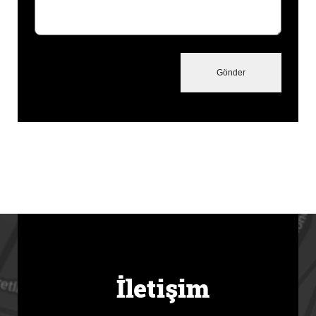
İletişim