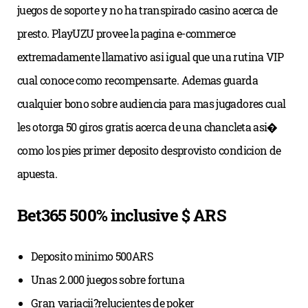
juegos de soporte y no ha transpirado casino acerca de
presto. PlayUZU provee la pagina e-commerce
extremadamente llamativo asi igual que una rutina VIP
cual conoce como recompensarte. Ademas guarda
cualquier bono sobre audiencia para mas jugadores cual
les otorga 50 giros gratis acerca de una chancleta asi�
como los pies primer deposito desprovisto condicion de
apuesta.
Bet365 500% inclusive $ ARS
Deposito minimo 500ARS
Unas 2.000 juegos sobre fortuna
Gran variacii?relucientes de poker