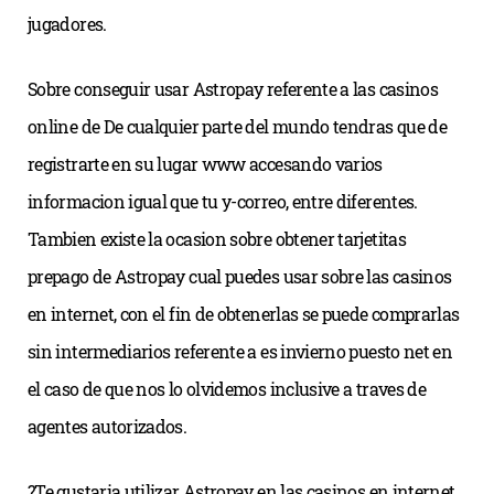
jugadores.
Sobre conseguir usar Astropay referente a las casinos
online de De cualquier parte del mundo tendras que de
registrarte en su lugar www accesando varios
informacion igual que tu y-correo, entre diferentes.
Tambien existe la ocasion sobre obtener tarjetitas
prepago de Astropay cual puedes usar sobre las casinos
en internet, con el fin de obtenerlas se puede comprarlas
sin intermediarios referente a es invierno puesto net en
el caso de que nos lo olvidemos inclusive a traves de
agentes autorizados.
?Te gustaria utilizar Astropay en las casinos en internet