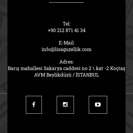
Tel:
+90 212 871 41 34
E-Mail:
info@lisaguzellik.com
Adres:
Barış mahallesi Sakarya caddesi no 2 \ kat -2 Koçtaş
AVM Beylikdüzü / İSTANBUL