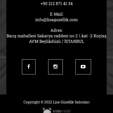
+90 212 871 41 34
E-Mail:
info@lisaguzellik.com
Adres:
Barış mahallesi Sakarya caddesi no 2 \ kat -2 Koçtaş
AVM Beylikdüzü / İSTANBUL
Copyright © 2022 Lisa Güzellik Salonları