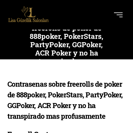
Contrasenas sobre
freerolls de poker de
888poker, PokerStars,
PartyPoker, GGPoker,
ACR Poker y no ha
transpirado mas
profusamente
Contrasenas sobre freerolls de poker
de 888poker, PokerStars, PartyPoker,
GGPoker, ACR Poker y no ha
transpirado mas profusamente