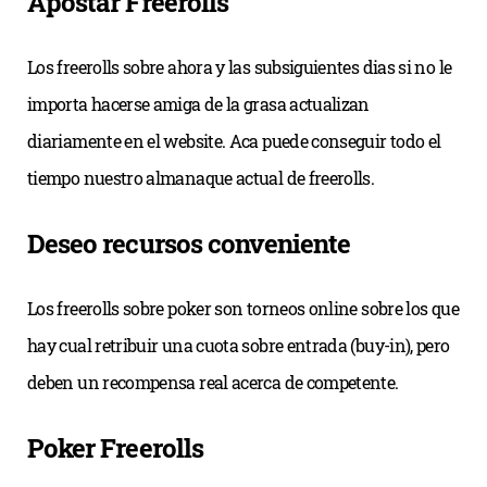
Apostar Freerolls
Los freerolls sobre ahora y las subsiguientes dias si no le
importa hacerse amiga de la grasa actualizan
diariamente en el website. Aca puede conseguir todo el
tiempo nuestro almanaque actual de freerolls.
Deseo recursos conveniente
Los freerolls sobre poker son torneos online sobre los que
hay cual retribuir una cuota sobre entrada (buy-in), pero
deben un recompensa real acerca de competente.
Poker Freerolls