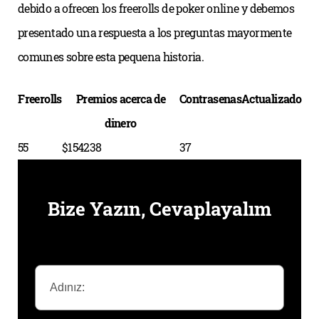
debido a ofrecen los freerolls de poker online y debemos
presentado una respuesta a los preguntas mayormente
comunes sobre esta pequena historia.
Freerolls
Premios acerca de
Contrasenas
Actualizado
dinero
55
$154238
37
Bize Yazın, Cevaplayalım