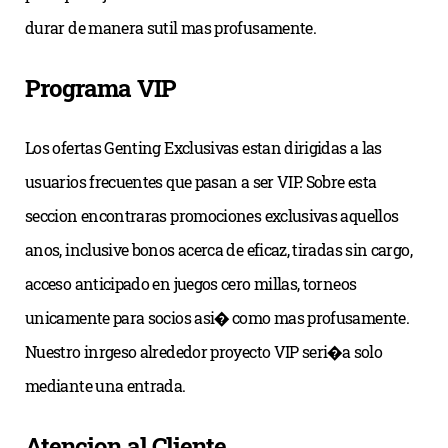
durar de manera sutil mas profusamente.
Programa VIP
Los ofertas Genting Exclusivas estan dirigidas a las
usuarios frecuentes que pasan a ser VIP. Sobre esta
seccion encontraras promociones exclusivas aquellos
anos, inclusive bonos acerca de eficaz, tiradas sin cargo,
acceso anticipado en juegos cero millas, torneos
unicamente para socios asi� como mas profusamente.
Nuestro inrgeso alrededor proyecto VIP seri�a solo
mediante una entrada.
Atencion al Cliente