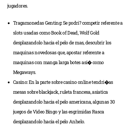
jugadores.
Tragamonedas Genting: Se podri? competir referente a
slots usadas como Book of Dead, Wolf Gold
desplazandolo hacia el pelo de mas, descubrir los
maquinas novedosas que, apostar referente a
maquinas con manga larga botes asi� como
Megaways.
Casino: En la parte sobre casino online tendri�as
mesas sobre blackjack, ruleta francesa, asiatica
desplazandolo hacia el pelo americana, algunas 30
juegos de Video Bingo y las esgrimidas Rasca
desplazandolo hacia el pelo Anhelo.