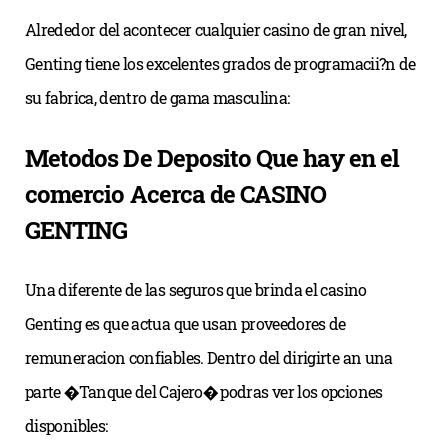
Alrededor del acontecer cualquier casino de gran nivel,
Genting tiene los excelentes grados de programacii?n de
su fabrica, dentro de gama masculina:
Metodos De Deposito Que hay en el
comercio Acerca de CASINO
GENTING
Una diferente de las seguros que brinda el casino
Genting es que actua que usan proveedores de
remuneracion confiables. Dentro del dirigirte an una
parte �Tanque del Cajero� podras ver los opciones
disponibles: