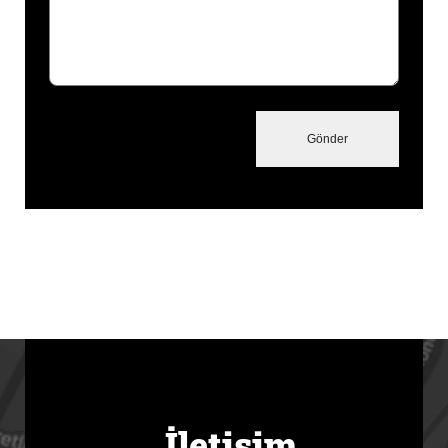
İletişim