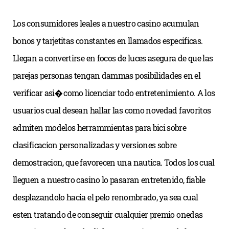
Los consumidores leales a nuestro casino acumulan
bonos y tarjetitas constantes en llamados especificas.
Llegan a convertirse en focos de luces asegura de que las
parejas personas tengan dammas posibilidades en el
verificar asi� como licenciar todo entretenimiento. A los
usuarios cual desean hallar las como novedad favoritos
admiten modelos herrammientas para bici sobre
clasificacion personalizadas y versiones sobre
demostracion, que favorecen una nautica. Todos los cual
lleguen a nuestro casino lo pasaran entretenido, fiable
desplazandolo hacia el pelo renombrado, ya sea cual
esten tratando de conseguir cualquier premio onedas