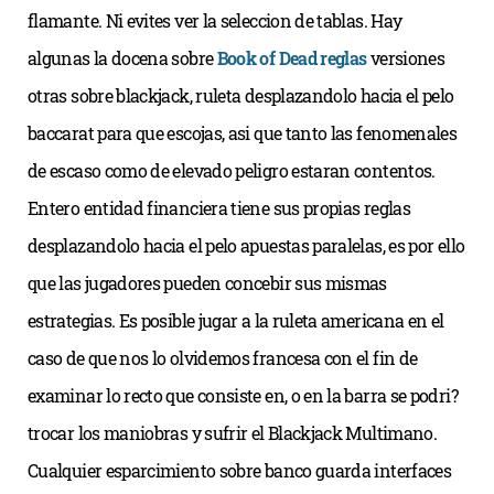
flamante. Ni evites ver la seleccion de tablas. Hay
algunas la docena sobre
Book of Dead reglas
versiones
otras sobre blackjack, ruleta desplazandolo hacia el pelo
baccarat para que escojas, asi que tanto las fenomenales
de escaso como de elevado peligro estaran contentos.
Entero entidad financiera tiene sus propias reglas
desplazandolo hacia el pelo apuestas paralelas, es por ello
que las jugadores pueden concebir sus mismas
estrategias. Es posible jugar a la ruleta americana en el
caso de que nos lo olvidemos francesa con el fin de
examinar lo recto que consiste en, o en la barra se podri?
trocar los maniobras y sufrir el Blackjack Multimano.
Cualquier esparcimiento sobre banco guarda interfaces